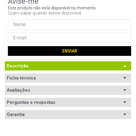
9
º
noctua
Este produto não está disponível no momento
Quero saber quando estiver disponível
10
º
fractal
ENVIAR
Descrição
Ficha técnica
Avaliações
Perguntas e respostas
Avaliações
Garantia
Tem esse produto? Seja o primeiro a avaliá-lo!