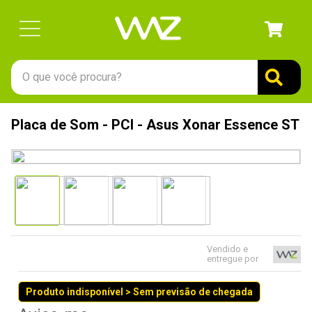
O que você procura?
TERMOS MAIS BUSCADOS
Placa de Som - PCI - Asus Xonar Essence ST
1
º
gabinete
2
º
keychron
3
º
ssd
4
º
teclado
5
º
openbox
Vendido e
6
º
mouse
entregue por
7
º
jonsbo
Produto indisponível > Sem previsão de chegada
8
º
controle