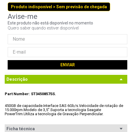
9
º
noctua
Produto indisponível > Sem previsão de chegada
10
º
fractal
Este produto não está disponível no momento
Quero saber quando estiver disponível
ENVIAR
Descrição
Part Number: ST3450857SS.
450GB de capacidade.
Interface SAS 6Gb/s.
Velocidade de rotação de 
15.000rpm.
Modelo de 3,5".
Suporta a tecnologia Seagate 
PowerTrim.
Utiliza a tecnologia de Gravação Perpendicular.
Ficha técnica