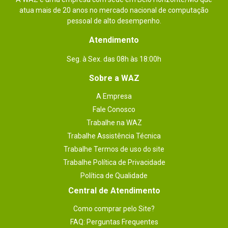
Enviado há
6 anos
atua mais de 20 anos no mercado nacional de computação
pessoal de alto desempenho.
Muito bem embalado, entrega rápida
Atendimento
Por
:
Claudia P.
De
:
Barueri - SP
Seg. à Sex. das 08h às 18:00h
Sobre a WAZ
Essa avaliação foi útil?
0
0
A Empresa
Fale Conosco
Enviado há
6 anos
Trabalhe na WAZ
BOM
Trabalhe Assistência Técnica
Trabalhe Termos de uso do site
Por
:
Sampla L.
De
:
Arujá - SP
Trabalhe Política de Privacidade
Política de Qualidade
Essa avaliação foi útil?
0
0
Central de Atendimento
Como comprar pelo Site?
Enviado há
5 anos
FAQ: Perguntas Frequentes