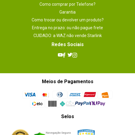
Como comprar por Telefone?
Atendimento muito rápido e solicito,
Garantia
entregaram antes do prazo e o produto
Como trocar ou devolver um produto?
chegou em perfeito estado.
Entrega no prazo: ou não pague frete
CUIDADO: a WAZ não vende Starlink
Por
:
Roger S.
Redes Sociais
Essa avaliação foi útil?
0
0
1 - 5
de
6
Meios de Pagamentos
ESCREVER AVALIAÇÃO
Selos