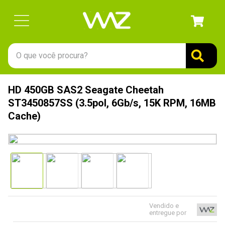
O que você procura?
TERMOS MAIS BUSCADOS
HD 450GB SAS2 Seagate Cheetah
1
º
gabinete
ST3450857SS (3.5pol, 6Gb/s, 15K RPM, 16MB
2
º
keychron
Cache)
3
º
ssd
4
º
teclado
5
º
openbox
6
º
mouse
7
º
jonsbo
Vendido e
entregue por
8
º
controle