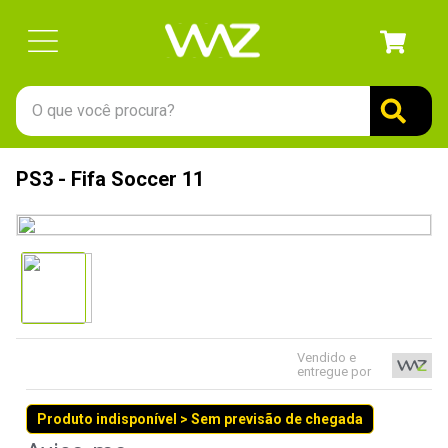
O que você procura?
TERMOS MAIS BUSCADOS
PS3 - Fifa Soccer 11
1
º
gabinete
2
º
keychron
3
º
ssd
4
º
teclado
5
º
openbox
Vendido e
6
º
mouse
entregue por
7
º
jonsbo
Produto indisponível > Sem previsão de chegada
8
º
controle