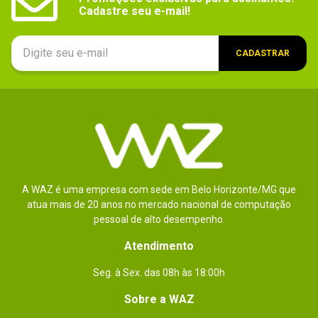
Compatível com 3D_filtro
Cadastre seu e-mail!
Não
Requisitos (mínimo)
Sony Playstation 3
CADASTRAR
Espaço livre no disco rígido: pelos menos 
30MB
Acessórios compatíveis_filtro
DualShock 3, Headset
Gênero / Categoria
Esporte, Futebol
Marca
EA
Idade do usuário_filtro
A WAZ é uma empresa com sede em Belo Horizonte/MG que
6 anos, 7 anos, 10 a 11 anos, 12 anos, 13 
atua mais de 20 anos no mercado nacional de computação
anos, 14 a 15 anos, 16 anos, 17 anos, 18 
anos
pessoal de alto desempenho.
Legenda (idioma)
Atendimento
Não especificado
observações
Seg. à Sex. das 08h às 18:00h
Este jogo não é recomendado para 
menores de 6 anos.
Sobre a WAZ