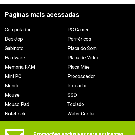
ESCREVER AVALIAÇÃO
Esporte, Futebol
Acessórios compatíveis
Páginas mais acessadas
DualShock 3, Headset
Áudio (idioma)
Computador
Inglês
PC Gamer
Plataforma
Desktop
Periféricos
PlayStation 3
Gabinete
Placa de Som
Legenda (idioma)_filtro
Não especificado
Hardware
Placa de Video
Peso
Memória RAM
Placa Mãe
Não especificado
Outras Informações
Mini PC
Processador
Região: 1
Monitor
Roteador
Saída de vídeo HD suportada: 480p / 720p
Mouse
SSD
Suporta Playstation Network (Multiplayer / 
Leaderboards / Lobbies / Matchmaking / 
Mouse Pad
Teclado
Messaging / Friend Invite In Game / Voice 
Chat / Gameplay Recording & Upload / 
Notebook
Water Cooler
Custom Soundtrack / Add-On Content / 
Trophies)
Áudio (idioma)_filtro
Inglês
Promoções exclusivas para assinantes.
