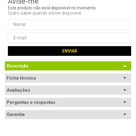
9
º
noctua
Este produto não está disponível no momento
Quero saber quando estiver disponível
10
º
fractal
ENVIAR
Descrição
Ficha técnica
Avaliações
Ficha
Código WAZ
Técnica
98535
Perguntas e respostas
Avaliações
Classificação etária
Garantia
E (Everyone)
Tem esse produto? Seja o primeiro a avaliá-lo!
Código WAZ
98535
Gênero / Categoria_filtro