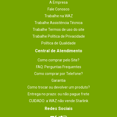
A Empresa
Requer conexão com a internet para jogo 
online (outras taxas online adicionais e 
Fale Conosco
registro prévio para acessar o conteúdo 
online podem ser aplicados).
Trabalhe na WAZ
Acessórios
Trabalhe Assistência Técnica
Não especificado
Trabalhe Termos de uso do site
Número de jogadores suportados
Trabalhe Política de Privacidade
1 ~ 7 (2 ~ 22 em rede)
Política de Qualidade
Plataforma_filtro
PlayStation 3
Central de Atendimento
Garantia
1 meses.
Como comprar pelo Site?
FAQ: Perguntas Frequentes
Como comprar por Telefone?
Garantia
Como trocar ou devolver um produto?
Entrega no prazo: ou não pague frete
CUIDADO: a WAZ não vende Starlink
Redes Sociais