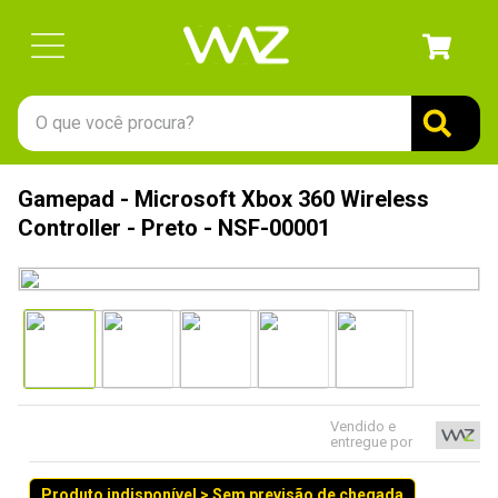
O que você procura?
TERMOS MAIS BUSCADOS
Gamepad - Microsoft Xbox 360 Wireless
1
º
gabinete
Controller - Preto - NSF-00001
2
º
keychron
3
º
ssd
4
º
teclado
5
º
openbox
6
º
mouse
Vendido e
entregue por
7
º
jonsbo
8
º
controle
Produto indisponível > Sem previsão de chegada