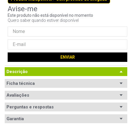
9
º
noctua
Este produto não está disponível no momento
10
º
fractal
Quero saber quando estiver disponível
ENVIAR
Descrição
Ficha técnica
Avaliações
Ficha
Código WAZ
Técnica
98769
Perguntas e respostas
Avaliações
Controles_filtro
Garantia
Botão "Ombro", Botão "Gatilho", Botão 
"Multidirecional", Botão Simples, Stick 
Tem esse produto? Seja o primeiro a avaliá-lo!
analógico, Botão Xbox Guide