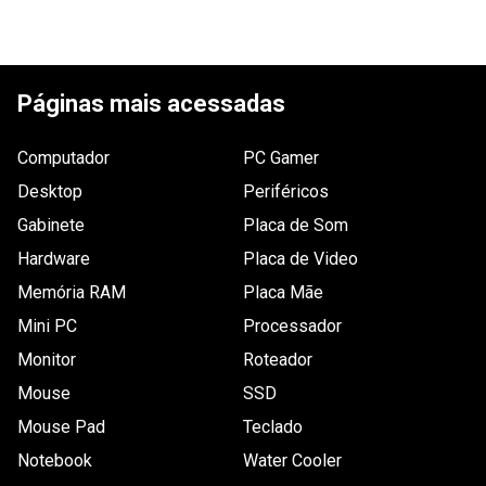
Código WAZ
98769
Outras Informações
Temperatura: 0 ~ 50ºC (Em operação) / -20 
~ 60º (Armazenado)
Páginas mais acessadas
Conexões
-
Computador
PC Gamer
Marca
MICROSOFT
Desktop
Periféricos
Energia
Gabinete
Placa de Som
Bateria (padrão): 2 pilhas AA
Vida útil: 40 horas de jogo contínuo (com 
Hardware
Placa de Video
pilhas alcalinas)
Memória RAM
Placa Mãe
Acessórios
2 pilhas AA
Mini PC
Processador
Guia do usuário
Monitor
Roteador
Peso
Mouse
± 265g
SSD
Compatibilidade_filtro
Mouse Pad
Teclado
Xbox 360
Notebook
Water Cooler
Interface_filtro
Sem fio (WiFi)