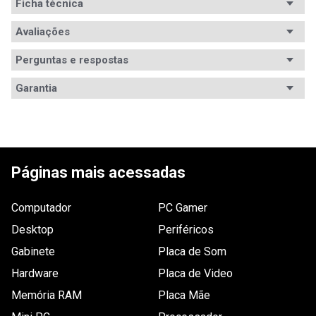
Ficha técnica
Avaliações
Perguntas e respostas
Avaliações
Garantia
Garantia
3 meses de garantia
5
estrelas
4
4
estrelas
0
5.00
3
estrelas
0
2
estrelas
0
4
avaliações
Páginas mais acessadas
1
estrela
0
Computador
PC Gamer
Desktop
Periféricos
Gabinete
Placa de Som
Ordernar por:
Mais antigos primeiro
Hardware
Placa de Video
Memória RAM
Placa Mãe