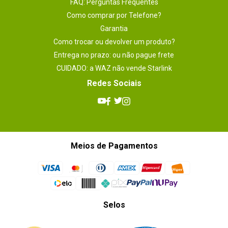
FAQ: Perguntas Frequentes
Enviado há
9 anos
Como comprar por Telefone?
Garantia
Produto excelente, o uso há vários
Como trocar ou devolver um produto?
anos, nenhum sinal de corrosão nos
Entrega no prazo: ou não pague frete
blocks, nenhuma alteração de cor
CUIDADO: a WAZ não vende Starlink
durante o tempo.
Redes Sociais
Por
:
Roberto B.
De
:
Goiânia - GO
Essa avaliação foi útil?
0
0
Meios de Pagamentos
1 - 4
de
4
Selos
ESCREVER AVALIAÇÃO