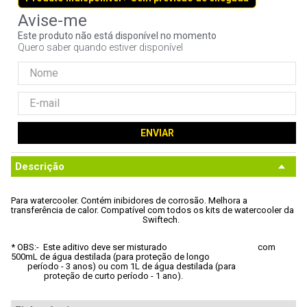
9
º
controle
Este produto não está disponível no momento
10
º
hd
Quero saber quando estiver disponível
ENVIAR
Descrição
Para watercooler.
 Contém inibidores de corrosão.
 Melhora a 
transferência de calor.
 Compatível com todos os kits de watercooler da 
								Swiftech.
* OBS:
-  Este aditivo deve ser misturado 						com 
500mL de água destilada (para proteção de longo 					
	período - 3 anos) ou com 1L de água destilada (para 				
		proteção de curto período - 1 ano).