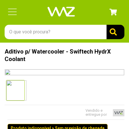
O que você procura?
TERMOS MAIS BUSCADOS
Aditivo p/ Watercooler - Swiftech HydrX
1
º
gabinete
Coolant
2
º
keychron
3
º
teclado
4
º
ssd
5
º
openbox
6
º
mouse
Vendido e
entregue por
7
º
jonsbo
8
º
fractal
Produto indisponível > Sem previsão de chegada