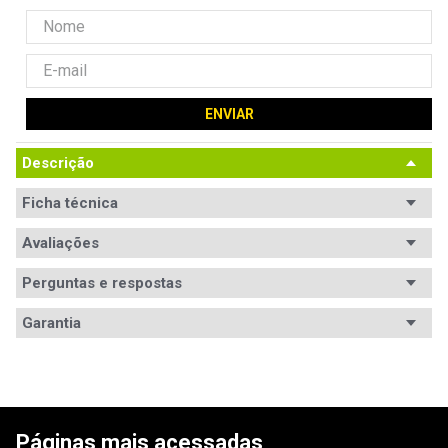
ENVIAR
Descrição
Ficha técnica
Avaliações
Perguntas e respostas
Avaliações
Garantia
Tem esse produto? Seja o primeiro a avaliá-lo!
Garantia
12 meses de garantia
ESCREVER AVALIAÇÃO
Páginas mais acessadas