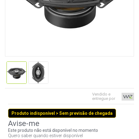
9
º
controle
10
º
hd
Vendido e
entregue por
Produto indisponível > Sem previsão de chegada
Este produto não está disponível no momento
Quero saber quando estiver disponível