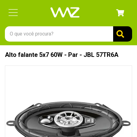
O que você procura?
TERMOS MAIS BUSCADOS
Alto falante 5x7 60W - Par - JBL 57TR6A
1
º
gabinete
2
º
keychron
3
º
teclado
4
º
ssd
5
º
openbox
6
º
mouse
7
º
jonsbo
8
º
fractal