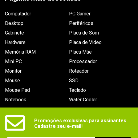
Computador
PC Gamer
Desktop
Periféricos
Gabinete
Placa de Som
Hardware
Placa de Video
Memória RAM
Placa Mãe
Mini PC
Processador
Monitor
Roteador
Mouse
SSD
Mouse Pad
Teclado
Notebook
Water Cooler
Promoções exclusivas para assinantes.

Cadastre seu e-mail!