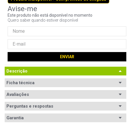
9
º
noctua
Este produto não está disponível no momento
10
º
fractal
Quero saber quando estiver disponível
ENVIAR
Descrição
Ficha técnica
Avaliações
Perguntas e respostas
Avaliações
Garantia
Tem esse produto? Seja o primeiro a avaliá-lo!
Garantia
12 meses de garantia