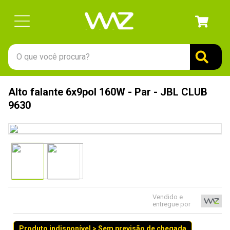
O que você procura?
TERMOS MAIS BUSCADOS
Alto falante 6x9pol 160W - Par - JBL CLUB
1
º
gabinete
9630
2
º
keychron
3
º
ssd
4
º
teclado
5
º
openbox
6
º
mouse
Vendido e
entregue por
7
º
jonsbo
8
º
controle
Produto indisponível > Sem previsão de chegada