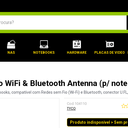
BUSCADOS
NAS
NOTEBOOKS
HARDWARE
PLACAS DE VIDEO
co WiFi & Bluetooth Antenna (p/ no
ooks, compatível com Redes sem Fio (Wi-Fi) e Bluetooth, conector U.FL
Cod.
104110
TYCO
Produto indisponível > Sem p