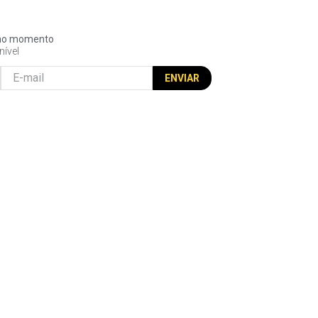
l no momento
nível
ENVIAR