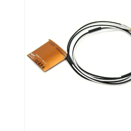
10
º
hd