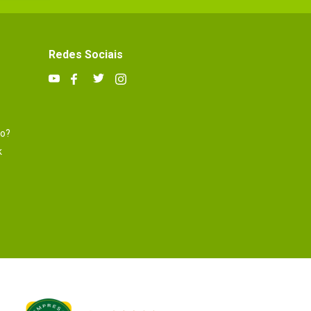
Redes Sociais
to?
k