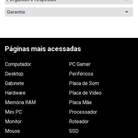
Avaliações
Garantia
Tem esse produto? Seja o primeiro a avaliá-lo!
Garantia
12 meses de garantia
ESCREVER AVALIAÇÃO
Páginas mais acessadas
Computador
PC Gamer
Desktop
Periféricos
Gabinete
Placa de Som
Hardware
Placa de Video
Memória RAM
Placa Mãe
Mini PC
Processador
Monitor
Roteador
Mouse
SSD