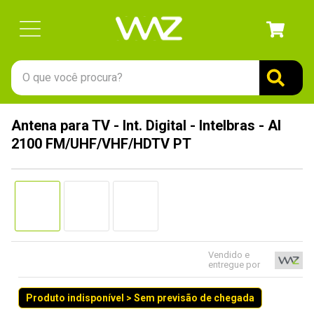
O que você procura?
TERMOS MAIS BUSCADOS
Antena para TV - Int. Digital - Intelbras - AI
1
º
gabinete
2100 FM/UHF/VHF/HDTV PT
2
º
keychron
3
º
teclado
4
º
ssd
5
º
openbox
6
º
jonsbo
Vendido e
entregue por
7
º
mouse
Produto indisponível > Sem previsão de chegada
8
º
controle