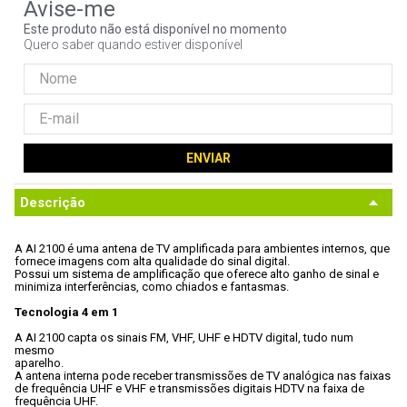
9
º
fractal
Este produto não está disponível no momento
Quero saber quando estiver disponível
10
º
ventoinha
ENVIAR
Descrição
A AI 2100 é uma antena de TV amplificada para ambientes internos, que

fornece imagens com alta qualidade do sinal digital. 
Possui um sistema de amplificação que oferece alto ganho de sinal e

minimiza interferências, como chiados e fantasmas.
Tecnologia 4 em 1
A AI 2100 capta os sinais FM, VHF, UHF e HDTV digital, tudo num 
mesmo

aparelho. 
A antena interna pode receber transmissões de TV analógica nas faixas

de frequência UHF e VHF e transmissões digitais HDTV na faixa de

frequência UHF.