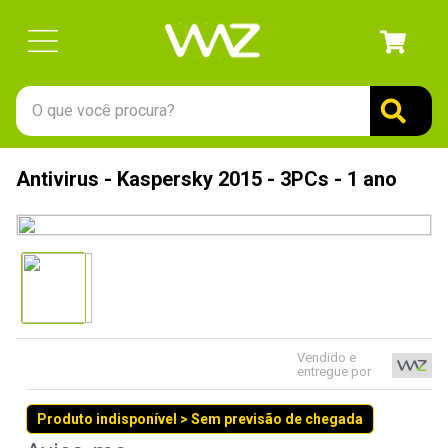
O que você procura?
TERMOS MAIS BUSCADOS
Antivirus - Kaspersky 2015 - 3PCs - 1 ano
1
º
gabinete
2
º
keychron
3
º
ssd
4
º
teclado
5
º
openbox
Vendido e
6
º
mouse
entregue por
7
º
jonsbo
Produto indisponível > Sem previsão de chegada
8
º
controle