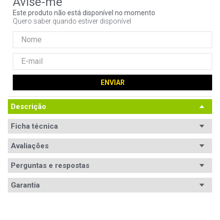
9
º
noctua
Este produto não está disponível no momento
Quero saber quando estiver disponível
10
º
fractal
ENVIAR
Descrição
Ficha técnica
Avaliações
Perguntas e respostas
Avaliações
Garantia
Tem esse produto? Seja o primeiro a avaliá-lo!