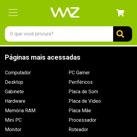
O que você procura?
TERMOS MAIS BUSCADOS
Páginas mais acessadas
1
º
gabinete
2
º
keychron
Computador
PC Gamer
3
º
teclado
Desktop
Periféricos
4
º
ssd
Gabinete
Placa de Som
Hardware
5
º
openbox
Placa de Video
Memória RAM
Placa Mãe
6
º
mouse
Mini PC
Processador
7
º
jonsbo
Monitor
Roteador
8
º
fractal