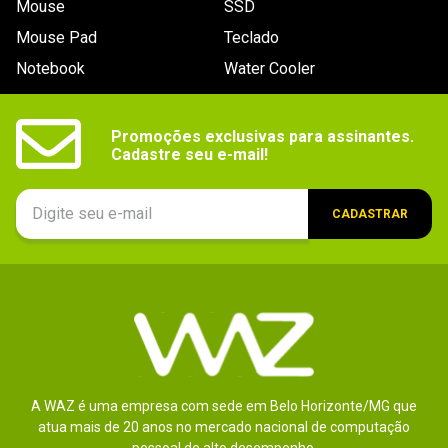
Mouse
SSD
9
º
controle
Mouse Pad
Teclado
10
º
hd
Notebook
Water Cooler
Promoções exclusivas para assinantes.

Cadastre seu e-mail!
CADASTRAR
A WAZ é uma empresa com sede em Belo Horizonte/MG que
atua mais de 20 anos no mercado nacional de computação