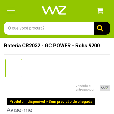
O que você procura?
TERMOS MAIS BUSCADOS
Bateria CR2032 - GC POWER - Rohs 9200
1
º
gabinete
2
º
keychron
3
º
ssd
4
º
teclado
5
º
openbox
Vendido e
entregue por
6
º
mouse
Produto indisponível > Sem previsão de chegada
7
º
jonsbo
8
º
controle