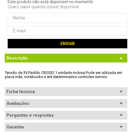
Este produto não está disponível no momento
9
º
noctua
Quero saber quando estiver disponível
10
º
fractal
ENVIAR
Descrição
Tensão de 3V.
Padrão CR2032
.
1 unidade inclusa
.
Pode ser utilizada em 
placa mãe, notebooks e até determinados controles remoto.
Ficha técnica
Conteúdo da
Avaliações
Bateria CR2032.
embalagem
Perguntas e respostas
Padrão
CR2032
Garantia
Quantidade
1