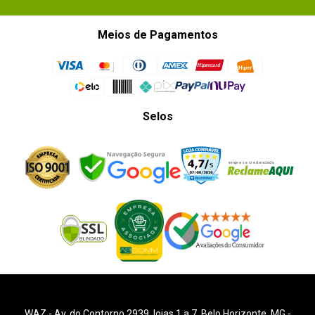
Meios de Pagamentos
Selos
WAZ -
Av. do Contorno 2939
, lojas 1 a 7,
Belo Horizonte
,
MG
-