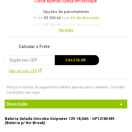
Corra! Apenas
1
peça
em estoque.
9
º
noctua
Opções de parcelamento
10
º
fractal
1
x de
R$ 309,64
com
6
% de desconto
2
x de
R$ 156,46
com
5
% de desconto
Ver mais
3
x de
R$ 104,86
com
4.5
% de desconto
4
x de
R$ 79,06
com
4
% de desconto
Não sei meu CEP
Preços e formas de pagamento válidos apenas para o website. Consulte
condições nas lojas.
Descrição
Bateria Selada Unicoba Unipower 12V 18,0Ah - UP12180 M5 
(Bateria p/ No-Break)