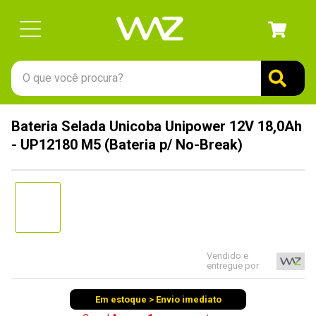
O que você procura?
TERMOS MAIS BUSCADOS
Bateria Selada Unicoba Unipower 12V 18,0Ah
1
º
gabinete
- UP12180 M5 (Bateria p/ No-Break)
2
º
keychron
3
º
ssd
4
º
teclado
5
º
openbox
Vendido e
6
º
mouse
entregue por
7
º
jonsbo
Em estoque > Envio imediato
8
º
controle