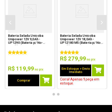
Ordernar por:
Mais antigos primeiro
Bateria Selada Unicoba
Bateria Selada Unicoba
Unipower 12V 9,0Ah -
Unipower 12V 18,0Ah -
Enviado há
3 anos
UP1290 (Bateria p/ No-
UP12180 M5 (Bateria p/ No-
Break)
Break)
muito bom o produto !!! indicarei
R$
279
,
99
sempre !
no pix
R$
119
,
99
Em Estoque > Envio
no pix
Por
:
Jose P.
De
:
Rio de Janeiro - RJ
Imediato
Corra! Apenas
1
peça
em
Comprar
Essa avaliação foi útil?
0
0
estoque.
1 - 1
de
1