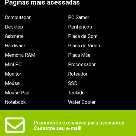
Páginas mais acessadas
ESCREVER AVALIAÇÃO
Computador
PC Gamer
Desktop
Periféricos
Gabinete
Placa de Som
Hardware
Placa de Video
Memória RAM
Placa Mãe
Mini PC
Processador
Monitor
Roteador
Mouse
SSD
Mouse Pad
Teclado
Notebook
Water Cooler
Promoções exclusivas para assinantes.

Cadastre seu e-mail!