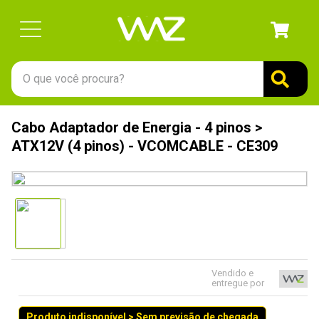
O que você procura?
TERMOS MAIS BUSCADOS
Cabo Adaptador de Energia - 4 pinos >
1
º
gabinete
ATX12V (4 pinos) - VCOMCABLE - CE309
2
º
keychron
3
º
ssd
4
º
teclado
5
º
openbox
6
º
mouse
Vendido e
entregue por
7
º
jonsbo
8
º
controle
Produto indisponível > Sem previsão de chegada