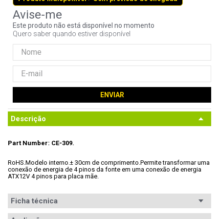
9
º
noctua
Este produto não está disponível no momento
10
º
fractal
Quero saber quando estiver disponível
ENVIAR
Descrição
Part Number: CE-309.
RoHS.
Modelo interno.
± 30cm de comprimento
.
Permite transformar uma 
conexão de energia de 4 pinos da fonte em uma conexão de energia 
ATX12V 4 pinos para placa mãe.
Ficha técnica