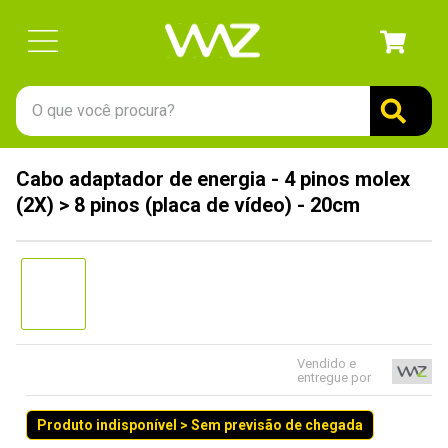
O que você procura?
TERMOS MAIS BUSCADOS
Cabo adaptador de energia - 4 pinos molex
1
º
gabinete
(2X) > 8 pinos (placa de vídeo) - 20cm
2
º
keychron
3
º
teclado
4
º
ssd
5
º
openbox
6
º
mouse
Vendido e
entregue por
7
º
fractal
Produto indisponível > Sem previsão de chegada
8
º
controle