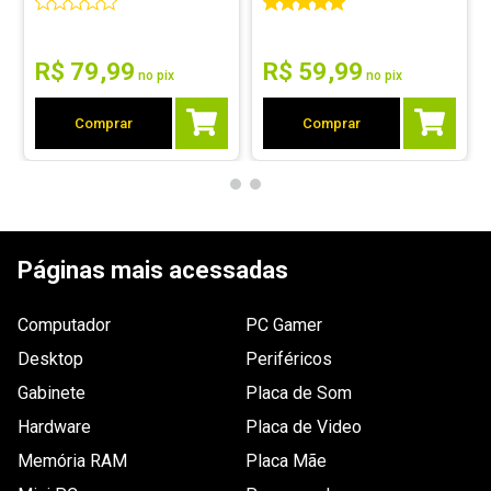
Produto bom. Funcionou bem.
Por
:
Robson E.
De
:
Belo Horizonte - MG
R$
79
,
99
R$
59
,
99
no pix
no pix
Essa avaliação foi útil?
0
0
Comprar
Comprar
1 - 1
de
1
Páginas mais acessadas
ESCREVER AVALIAÇÃO
Computador
PC Gamer
Desktop
Periféricos
Gabinete
Placa de Som
Hardware
Placa de Video
Memória RAM
Placa Mãe