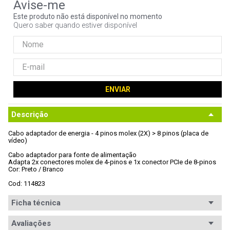
9
º
ventoinha
Este produto não está disponível no momento
Quero saber quando estiver disponível
10
º
hd
ENVIAR
Descrição
Cabo adaptador de energia - 4 pinos molex (2X) > 8 pinos (placa de 
vídeo)

Cabo adaptador para fonte de alimentação

Adapta 2x conectores molex de 4-pinos e 1x conector PCIe de 8-pinos

Cor: Preto / Branco

Cod: 114823
Ficha técnica
Conteúdo
Avaliações
1x Cabo adaptador