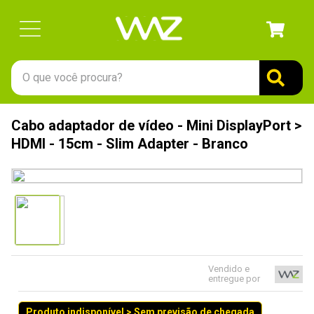
O que você procura?
TERMOS MAIS BUSCADOS
Cabo adaptador de vídeo - Mini DisplayPort >
1
º
gabinete
HDMI - 15cm - Slim Adapter - Branco
2
º
keychron
3
º
ssd
4
º
teclado
5
º
openbox
6
º
mouse
Vendido e
entregue por
7
º
jonsbo
8
º
controle
Produto indisponível > Sem previsão de chegada