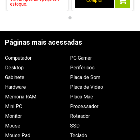
Comprar
estoque.
1 - 1
de
1
Páginas mais acessadas
ESCREVER AVALIAÇÃO
Computador
PC Gamer
Desktop
Periféricos
Gabinete
Placa de Som
Hardware
Placa de Video
Memória RAM
Placa Mãe
Mini PC
Processador
Monitor
Roteador
Mouse
SSD
Mouse Pad
Teclado