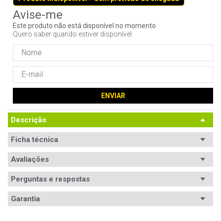
9
º
noctua
Este produto não está disponível no momento
10
º
fractal
Quero saber quando estiver disponível
ENVIAR
Descrição
Ficha técnica
Avaliações
Perguntas e respostas
Avaliações
Garantia