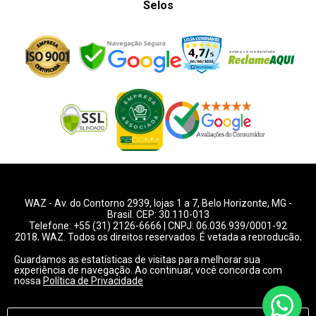
Selos
WAZ -
Av. do Contorno 2939
, lojas 1 a 7,
Belo Horizonte
,
MG
-
Brasil. CEP: 30.110-013
Telefone:
+55 (31) 2126-6666
| CNPJ: 06.036.939/0001-92
2018, WAZ. Todos os direitos reservados. É vetada a reprodução,
total ou parcial deste website.
Guardamos as estatísticas de visitas para melhorar sua
experiência de navegação. Ao continuar, você concorda com
Preços e condições de pagamentos válidos exclusivamente
nossa
Política de Privacidade
para compras pelo website.
Consulte condições na loja.