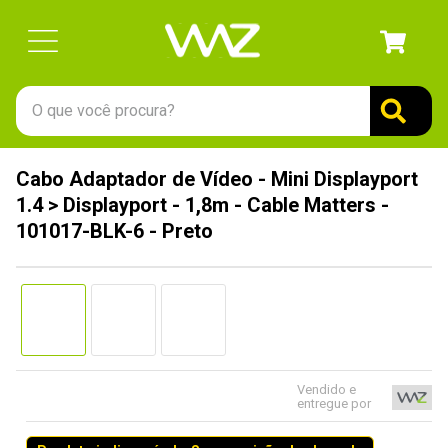
O que você procura?
TERMOS MAIS BUSCADOS
Cabo Adaptador de Vídeo - Mini Displayport
1
º
gabinete
1.4 > Displayport - 1,8m - Cable Matters -
2
º
keychron
101017-BLK-6 - Preto
3
º
ssd
4
º
teclado
5
º
openbox
6
º
mouse
Vendido e
7
º
jonsbo
entregue por
8
º
controle