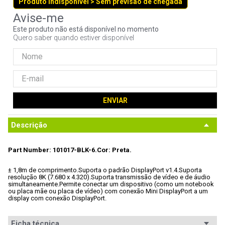
Produto indisponível > Sem previsão de chegada
9
º
noctua
10
º
fractal
Este produto não está disponível no momento
Quero saber quando estiver disponível
ENVIAR
Descrição
Part Number: 101017-BLK-6.
Cor: Preta.
± 1,8m de comprimento.
Suporta o padrão DisplayPort v1.4.
Suporta 
resolução 8K (7.680 x 4.320).
Suporta transmissão de vídeo e de áudio 
simultaneamente.
Permite conectar um dispositivo (como um notebook 
ou placa mãe ou placa de vídeo) com conexão Mini DisplayPort a um 
display com conexão DisplayPort.
Ficha técnica