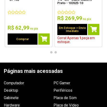
Preto - 102025-10
R$
269
,
99
no pix
R$
62
,
99
Em Estoque > Envio
no pix
Imediato
Corra! Apenas
1
peça
em
Comprar
estoque.
Páginas mais acessadas
Computador
PC Gamer
Desktop
Periféricos
Gabinete
Placa de Som
Hardware
Placa de Video