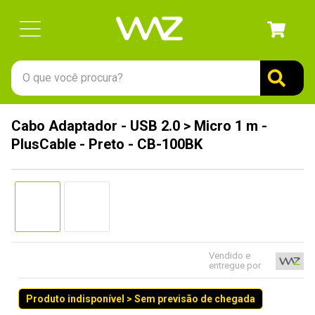
O que você procura?
TERMOS MAIS BUSCADOS
Cabo Adaptador - USB 2.0 > Micro 1 m -
1
º
gabinete
PlusCable - Preto - CB-100BK
2
º
keychron
3
º
ssd
4
º
teclado
5
º
openbox
6
º
mouse
Vendido e
entregue por
7
º
jonsbo
Produto indisponível > Sem previsão de chegada
8
º
controle