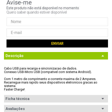
9
º
noctua
Este produto não está disponível no momento
Quero saber quando estiver disponível
10
º
fractal
ENVIAR
Descrição
Cabo USB para recarga e sincronizacao de dados. 
Conexao USB-Micro USB (compativel com sistema Android). 
Com 1 metro de comprimento e corrente maxima de 2 Amperes. 
Recarregue mais rapido seus dispositivos eletronicos gracas ao 
sistema

Faster Charge!
Ficha técnica
Conteúdo da
Avaliações
1x Cabo adaptador