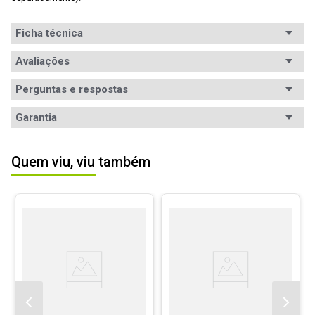
Ficha técnica
Avaliações
Perguntas e respostas
Avaliações
Garantia
Tem esse produto? Seja o primeiro a avaliá-lo!
Garantia
6 meses de garantia
Quem viu, viu também
Informações
A garantia deste produto é exercida com a WAZ 
ESCREVER AVALIAÇÃO
durante toda a sua vigência, que está especificada 
de Garantia
em meses na nota fiscal. Contato: 
garantia@waz.com.br ou (31) 2126-6610 (Telefone ou 
Whatsapp) ou 0800-200-3090. Saiba mais em: 
www.waz.com.br/garantia
.