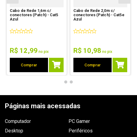
Cabo de Rede 1,6m c/
Cabo de Rede 2,0m c/
conectores (Patch) - Cat5
conectores (Patch) - Cat5e
Azul
Azul
R$
12
,
99
R$
10
,
98
no pix
no pix
Comprar
Comprar
Páginas mais acessadas
Computador
PC Gamer
Desktop
Periféricos