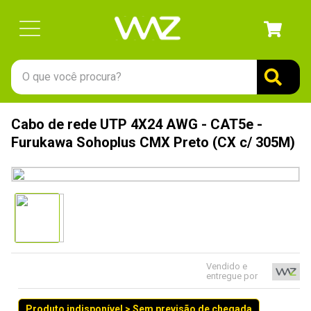
O que você procura?
TERMOS MAIS BUSCADOS
Cabo de rede UTP 4X24 AWG - CAT5e -
1
º
gabinete
Furukawa Sohoplus CMX Preto (CX c/ 305M)
2
º
keychron
3
º
teclado
4
º
ssd
5
º
openbox
6
º
mouse
Vendido e
entregue por
7
º
jonsbo
8
º
fractal
Produto indisponível > Sem previsão de chegada