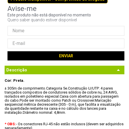
9
º
controle
Este produto não está disponível no momento
10
º
hd
Quero saber quando estiver disponível
ENVIAR
Descrição
Cor: Preta.
± 305m de comprimento.
Categoria 5e.
Construção U/UTP: 4 pares 
trançados compostos de condutores sólidos de cobre nu, 24 AWG, 
isolados em polietileno especial.
Caixa com abertura para passagem 
do cabo.
Pode ser montado como Patch ou Crossover.
Marcação 
seqüencial métrica decrescente (305 - 0 m), que facilita a visualização 
da quantidade restante na caixa e no cálculo dos lances para 
instalação.
Diâmetro nominal: 4,8mm.
* OBS:
- Os conectores RJ-45 não estão inclusos (devem ser adquiridos 
separadamente).