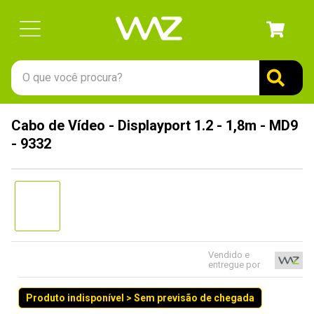
O que você procura?
TERMOS MAIS BUSCADOS
Cabo de Vídeo - Displayport 1.2 - 1,8m - MD9
1
º
gabinete
- 9332
2
º
keychron
3
º
ssd
4
º
teclado
5
º
openbox
6
º
mouse
Vendido e
entregue por
7
º
jonsbo
Produto indisponível > Sem previsão de chegada
8
º
controle