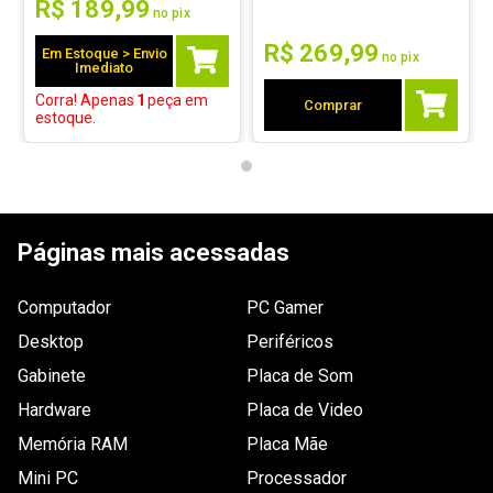
R$
189
,
99
no pix
R$
269
,
99
Em Estoque > Envio
no pix
Imediato
Corra! Apenas
1
peça
em
Comprar
estoque.
Páginas mais acessadas
Computador
PC Gamer
Desktop
Periféricos
Gabinete
Placa de Som
Hardware
Placa de Video
Memória RAM
Placa Mãe
Mini PC
Processador