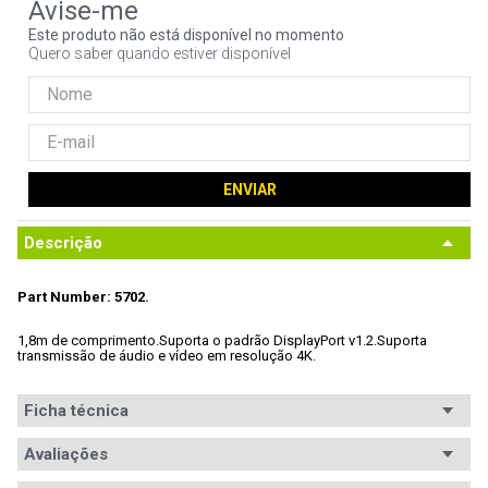
9
º
noctua
Este produto não está disponível no momento
Quero saber quando estiver disponível
10
º
fractal
ENVIAR
Descrição
Part Number: 5702.
1,8m de comprimento.
Suporta o padrão DisplayPort v1.2.
Suporta 
transmissão de áudio e vídeo em resolução 4K.
Ficha técnica
Conteúdo da
Avaliações
Cabo de vídeo MD9 5702.
embalagem