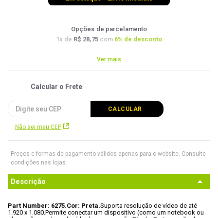
9
º
controle
10
º
hd
Opções de parcelamento
1
x de
R$ 28,75
com
6
% de desconto
Ver mais
Não sei meu CEP
Preços e formas de pagamento válidos apenas para o website. Consulte
condições nas lojas.
Descrição
Part Number: 6275.
Cor: Preta.
Suporta resolução de vídeo de até 
1.920 x 1.080.
Permite conectar um dispositivo (como um notebook ou 