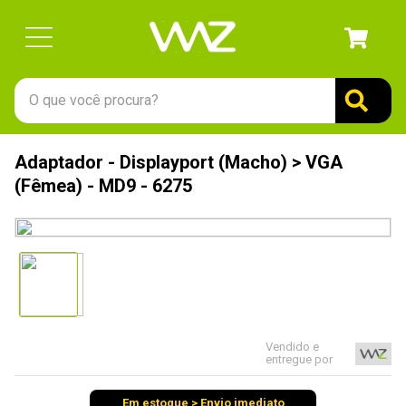
O que você procura?
TERMOS MAIS BUSCADOS
Adaptador - Displayport (Macho) > VGA
1
º
gabinete
(Fêmea) - MD9 - 6275
2
º
keychron
3
º
teclado
4
º
ssd
5
º
openbox
6
º
mouse
Vendido e
entregue por
7
º
jonsbo
8
º
fractal
Em estoque > Envio imediato