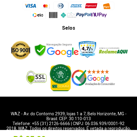
Selos
WAZ -
Av. do Contorno 2939
, lojas 1 a 7,
Belo Horizonte
,
MG
-
Brasil. CEP: 30.110-013
Telefone:
+55 (31) 2126-6666
| CNPJ: 06.036.939/0001-92
2018, WAZ. Todos os direitos reservados. É vetada a reprodução,
total ou parcial deste website.