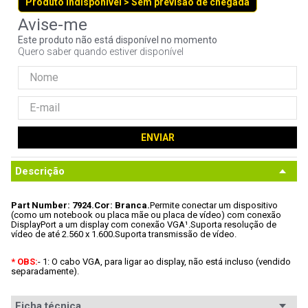
Produto indisponível > Sem previsão de chegada
9
º
controle
10
º
hd
Este produto não está disponível no momento
Quero saber quando estiver disponível
ENVIAR
Descrição
Part Number: 7924.
Cor: Branca.
Permite conectar um dispositivo 
(como um notebook ou placa mãe ou placa de vídeo) com conexão 
DisplayPort a um display com conexão VGA¹.
Suporta resolução de 
vídeo de até 2.560 x 1.600.
Suporta transmissão de vídeo.
* OBS:
- 1: O cabo VGA, para ligar ao display, não está incluso (vendido 
separadamente).
Ficha técnica