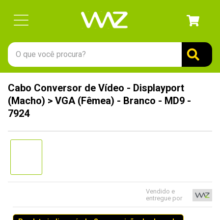
O que você procura?
TERMOS MAIS BUSCADOS
Cabo Conversor de Vídeo - Displayport
1
º
gabinete
(Macho) > VGA (Fêmea) - Branco - MD9 -
2
º
keychron
7924
3
º
teclado
4
º
ssd
5
º
openbox
6
º
mouse
Vendido e
7
º
jonsbo
entregue por
8
º
fractal