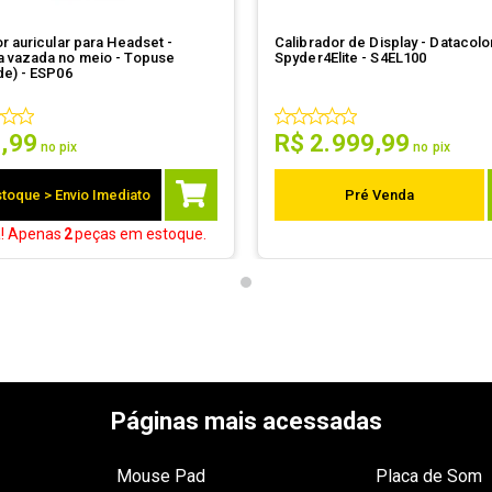
r auricular para Headset -
Calibrador de Display - Datacolo
 vazada no meio - Topuse
Spyder4Elite - S4EL100
de) - ESP06
6
,
99
R$
2
.
999
,
99
no pix
no pix
toque > Envio Imediato
Pré Venda
a! Apenas
2
peças
em estoque.
Páginas mais acessadas
Mouse Pad
Placa de Som