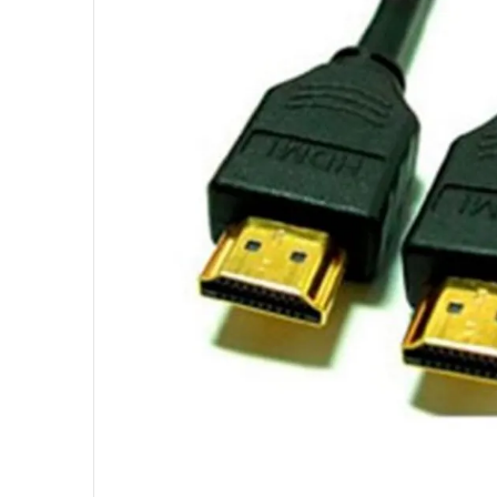
10
º
fractal