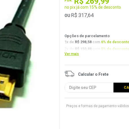
R$
269
,
99
POR:
no pix já com 15% de desconto
R$
317
,
64
OU
Opções de parcelamento
1
x de
R$ 298,58
com
6
% de descont
2
x de
R$ 150,88
com
5
% de descont
Ver mais
3
x de
R$ 101,12
com
4.5
% de descon
Preços e formas de pagamento válidos 