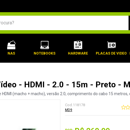
BUSCADOS
NAS
NOTEBOOKS
HARDWARE
PLACAS DE VIDEO
ídeo - HDMI - 2.0 - 15m - Preto - 
ce HDMI (macho + macho), versão 2.0, comprimento do cabo 15 metros, 
Cod.
118178
MD9