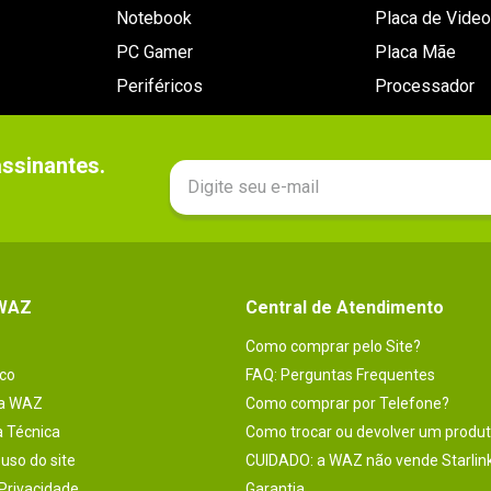
Notebook
Placa de Video
PC Gamer
Placa Mãe
Periféricos
Processador
sinantes.

 WAZ
Central de Atendimento
Como comprar pelo Site?
co
FAQ: Perguntas Frequentes
na WAZ
Como comprar por Telefone?
a Técnica
Como trocar ou devolver um produ
uso do site
CUIDADO: a WAZ não vende Starlin
 Privacidade
Garantia