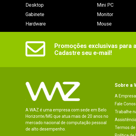
Desktop
Mini PC
Gabinete
Monitor
Hardware
Mouse
Promoções exclusivas para as
Cadastre seu e-mail!
Sobre a
A Empresa
Fale Conos
A WAZ é uma empresa com sede em Belo
Trabalhe 
Horizonte/MG que atua mais de 20 anos no
Assistênci
mercado nacional de computação pessoal
Termos de 
de alto desempenho.
Política de