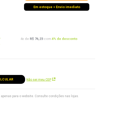
Em estoque > Envio imediato
o
4
x de
R$ 76,23
com
4
% de desconto
o
to
Não sei meu CEP
apenas para o website. Consulte condições nas lojas.