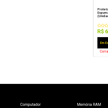
Proteto
Espuma
(Unida
R$
Em Es
Corr
Computador
Memória RAM