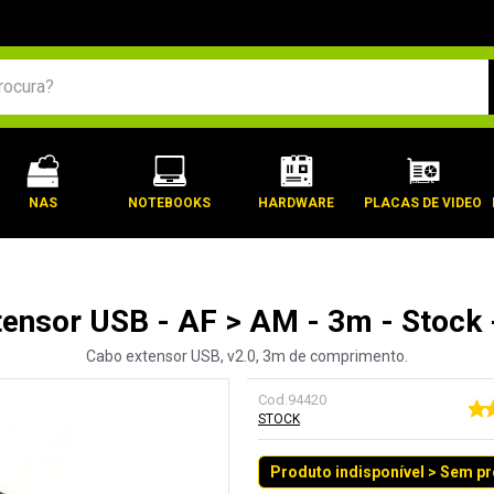
BUSCADOS
NAS
NOTEBOOKS
HARDWARE
PLACAS DE VIDEO
ensor USB - AF > AM - 3m - Stock
Cabo extensor USB, v2.0, 3m de comprimento.
Cod.
94420
STOCK
Produto indisponível > Sem p