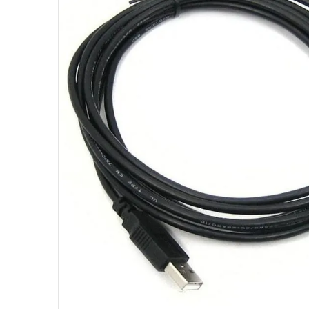
10
º
hd