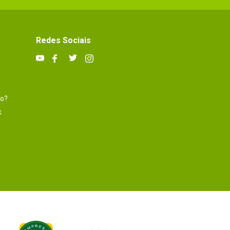
Redes Sociais
to?
k