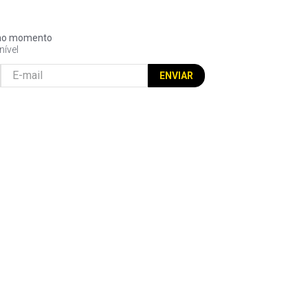
l no momento
nível
ENVIAR