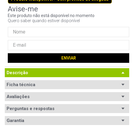
9
º
controle
Este produto não está disponível no momento
10
º
hd
Quero saber quando estiver disponível
ENVIAR
Descrição
Ficha técnica
Avaliações
Perguntas e respostas
Avaliações
Garantia
Tem esse produto? Seja o primeiro a avaliá-lo!
Garantia
12 meses de garantia