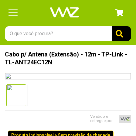
O que você procura?
TERMOS MAIS BUSCADOS
Cabo p/ Antena (Extensão) - 12m - TP-Link -
1
º
gabinete
TL-ANT24EC12N
2
º
keychron
3
º
teclado
4
º
ssd
5
º
openbox
6
º
mouse
Vendido e
entregue por
7
º
jonsbo
8
º
fractal
Produto indisponível > Sem previsão de chegada