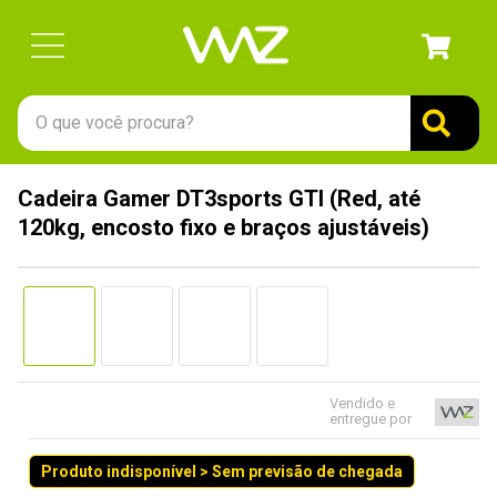
O que você procura?
TERMOS MAIS BUSCADOS
Cadeira Gamer DT3sports GTI (Red, até
1
º
gabinete
120kg, encosto fixo e braços ajustáveis)
2
º
keychron
3
º
teclado
4
º
ssd
5
º
openbox
6
º
mouse
Vendido e
entregue por
7
º
fractal
Produto indisponível > Sem previsão de chegada
8
º
controle