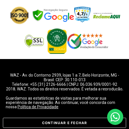
WAZ -
Av. do Contorno 2939
, lojas 1 a 7,
Belo Horizonte
,
MG
-
Brasil. CEP: 30.110-013
Telefone:
+55 (31) 2126-6666
| CNPJ: 06.036.939/0001-92
2018, WAZ. Todos os direitos reservados. É vetada a reprodução,
total ou parcial deste website.
Guardamos as estatísticas de visitas para melhorar sua
experiência de navegação. Ao continuar, você concorda com
Preços e condições de pagamentos válidos exclusivamente
nossa
Política de Privacidade
para compras pelo website.
Consulte condições na loja.
CONTINUAR E FECHAR