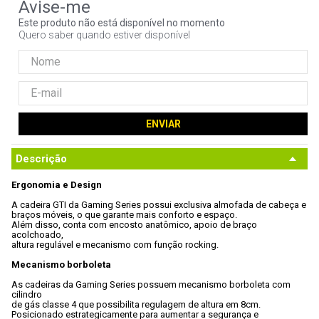
9
º
hd
Este produto não está disponível no momento
Quero saber quando estiver disponível
10
º
jonsbo
ENVIAR
Descrição
Ergonomia e Design
A cadeira GTI da Gaming Series possui exclusiva almofada de cabeça e

braços móveis, o que garante mais conforto e espaço. 
Além disso, conta com encosto anatômico, apoio de braço 
acolchoado,

altura regulável e mecanismo com função rocking.
Mecanismo borboleta
As cadeiras da Gaming Series possuem mecanismo borboleta com 
cilindro

de gás classe 4 que possibilita regulagem de altura em 8cm. 
Posicionado estrategicamente para aumentar a segurança e 