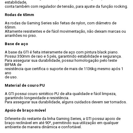
estabilidade,

conta também com regulador de tensão, para ajuste da função rocking.
Rodas de 65mm
As rodas da Gaming Series são feitas de nylon, com diâmetro de 
65mm. 
Altamente resistentes e de fácil movimentação, não deixam marcas ou

arranhões no piso.
Base de aço
A base da GTI é feita inteiramente de aço com pintura black piano.

Possui 350mm de raio e 5 pés, garantindo estabilidade e segurança.
Para assegurar sua durabilidade, possui homologação pelo teste 
BIFMA de

resistência que certifica o suporte de mais de 1136kg mesmo após 1 
ano

de uso.
Material de couro PU
A GTI possui couro sintético PU de alta qualidade e fácil limpeza,

garantindo longevidade e resistência.
Para assegurar sua durabilidade, alguns cuidados devem ser tomados.
Apoio de braço móvel
Diferente do restante da linha Gaming Series, a GTI possui apoio de

braço reclinável em até 90º, permitindo sua utilização em qualquer

ambiente de maneira dinâmica e confortável.
