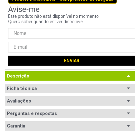
9
º
noctua
Este produto não está disponível no momento
10
º
fractal
Quero saber quando estiver disponível
ENVIAR
Descrição
Ficha técnica
Avaliações
Perguntas e respostas
Avaliações
Garantia
Tem esse produto? Seja o primeiro a avaliá-lo!