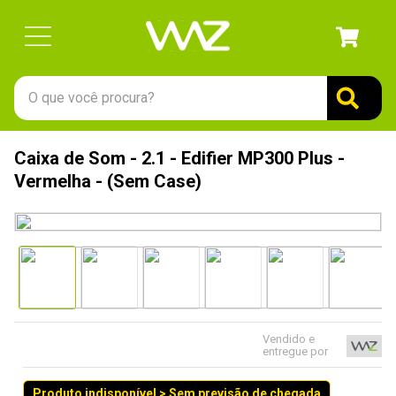
O que você procura?
TERMOS MAIS BUSCADOS
Caixa de Som - 2.1 - Edifier MP300 Plus -
1
º
gabinete
Vermelha - (Sem Case)
2
º
keychron
3
º
ssd
4
º
teclado
5
º
openbox
6
º
mouse
Vendido e
entregue por
7
º
jonsbo
8
º
controle
Produto indisponível > Sem previsão de chegada