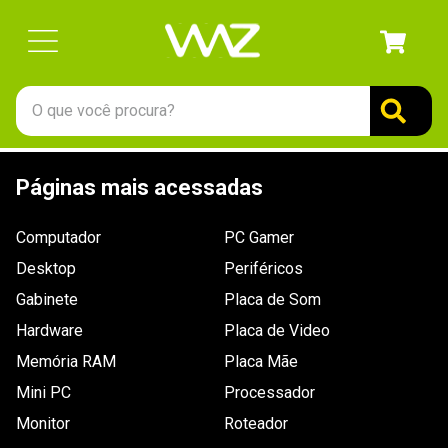
O que você procura?
TERMOS MAIS BUSCADOS
Páginas mais acessadas
1
º
gabinete
2
º
keychron
Computador
PC Gamer
3
º
teclado
Desktop
Periféricos
4
º
ssd
Gabinete
Placa de Som
Hardware
5
º
openbox
Placa de Video
Memória RAM
Placa Mãe
6
º
jonsbo
Mini PC
Processador
7
º
mouse
Monitor
Roteador
8
º
controle