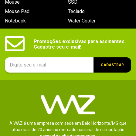
Mouse
SSD
9
º
fractal
Mouse Pad
Teclado
10
º
ventoinha
Notebook
Water Cooler
Promoções exclusivas para assinantes.

Cadastre seu e-mail!
CADASTRAR
A WAZ é uma empresa com sede em Belo Horizonte/MG que
atua mais de 20 anos no mercado nacional de computação