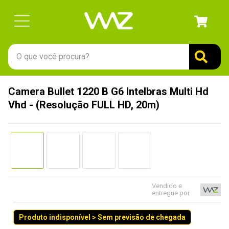
O que você procura?
TERMOS MAIS BUSCADOS
Camera Bullet 1220 B G6 Intelbras Multi Hd
1
º
gabinete
Vhd - (Resolução FULL HD, 20m)
2
º
keychron
3
º
teclado
4
º
ssd
5
º
openbox
6
º
mouse
Vendido e
entregue por
7
º
jonsbo
Produto indisponível > Sem previsão de chegada
8
º
fractal