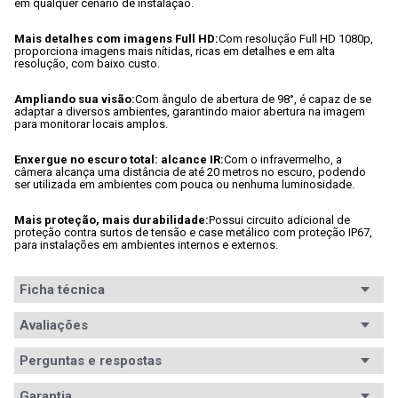
em qualquer cenário de instalação.
Mais detalhes com imagens Full HD:
Com resolução Full HD 1080p, 
proporciona imagens mais nítidas, ricas em detalhes e em alta 
resolução, com baixo custo.
Ampliando sua visão:
Com ângulo de abertura de 98°, é capaz de se 
adaptar a diversos ambientes, garantindo maior abertura na imagem 
para monitorar locais amplos.
Enxergue no escuro total: alcance IR:
Com o infravermelho, a 
câmera alcança uma distância de até 20 metros no escuro, podendo 
ser utilizada em ambientes com pouca ou nenhuma luminosidade.
Mais proteção, mais durabilidade:
Possui circuito adicional de 
proteção contra surtos de tensão e case metálico com proteção IP67, 
para instalações em ambientes internos e externos.
Ficha técnica
Conteúdo
Avaliações
Camera Intelbras VHD1220B G6.
da
embalagem
Perguntas e respostas
Avaliações
Ficha
Especificações técnicas:

Garantia