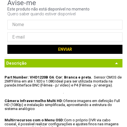
9
º
controle
Este produto não está disponível no momento
Quero saber quando estiver disponível
10
º
hd
ENVIAR
Descrição
Part Number: VHD1220B G6
.
Cor: Branca e preta.
Sensor CMOS de 
2MP.
Filma em até 1.920 x 1.080.
Ideal para ser utilizada montada na 
parede.
Interface BNC (Fêmea - p/ vídeo) e P4 (Fêmea - p/ energia).
Câmera Infravermelho Multi HD:
Oferece imagens em definição Full 
HD (1080p) e instalação simplificada, aproveitando a estrutura do 
sistema analógico
Multirrecursos com o Menu OSD:
Com o próprio DVR via cabo 
coaxial, é possível realizar configurações e ajustes finos nas imagens 