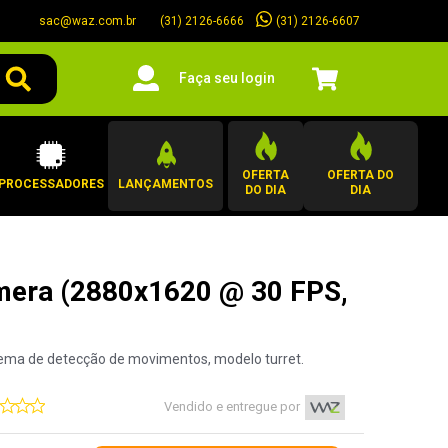
sac@waz.com.br
(31) 2126-6607
(31) 2126-6666
Faça seu login
OFERTA
OFERTA DO
PROCESSADORES
LANÇAMENTOS
DO DIA
DIA
mera (2880x1620 @ 30 FPS,
tema de detecção de movimentos, modelo turret.
Vendido e entregue por