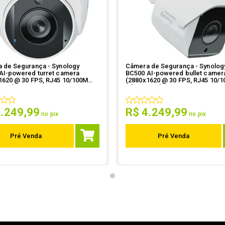
 de Segurança - Synology
Câmera de Segurança - Synolog
AI-powered turret camera
BC500 AI-powered bullet camer
1620 @ 30 FPS, RJ45 10/100M
(2880x1620 @ 30 FPS, RJ45 10/
t x1)
Ethernet x1)
4
.
249
,
99
R$
4
.
249
,
99
no pix
no pix
Pré Venda
Pré Venda