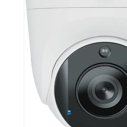
10
º
hd