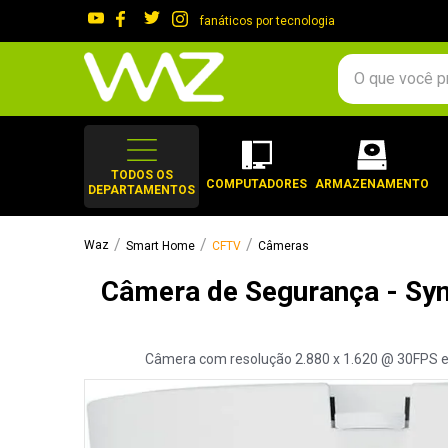
fanáticos por tecnologia
O que você procura?
TERMOS MAIS 
1
º
gabinete
TODOS OS
COMPUTADORES
ARMAZENAMENTO
DEPARTAMENTOS
2
º
keychron
3
º
teclado
Smart Home
CFTV
Câmeras
4
º
ssd
Câmera de Segurança - Sy
5
º
openbox
6
º
mouse
Câmera com resolução 2.880 x 1.620 @ 30FPS e 
7
º
jonsbo
8
º
fractal
9
º
controle