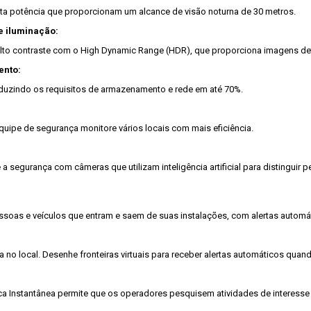
lta potência que proporcionam um alcance de visão noturna de 30 metros.

e iluminação:
o contraste com o High Dynamic Range (HDR), que proporciona imagens deta
ento:
reduzindo os requisitos de armazenamento e rede em até 70%.

equipe de segurança monitore vários locais com mais eficiência.

 a segurança com câmeras que utilizam inteligência artificial para distinguir
as e veículos que entram e saem de suas instalações, com alertas automáti
 no local. Desenhe fronteiras virtuais para receber alertas automáticos quan
ca Instantânea permite que os operadores pesquisem atividades de interesse