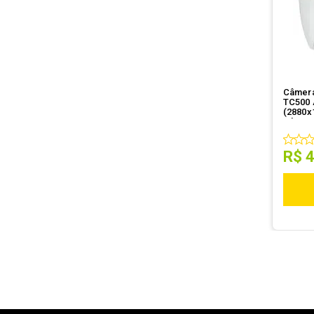
Câmera
TC500 
(2880x
Etherne
R$