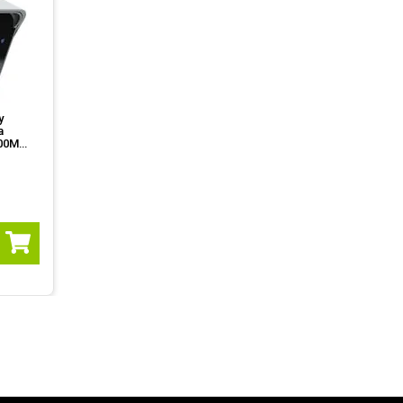
y
a
100M