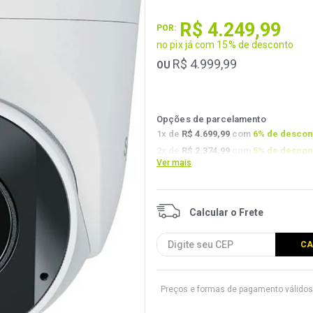
R$
4
.
249
,
99
POR:
no pix já com 15% de desconto
R$
4
.
999
,
99
OU
Opções de parcelamento
1
x de
R$ 4.699,99
com
6
% de descon
2
x de
R$ 2.374,99
com
5
% de descon
Ver mais
3
x de
R$ 1.591,66
com
4.5
% de desc
Preços e formas de pagamento válidos 