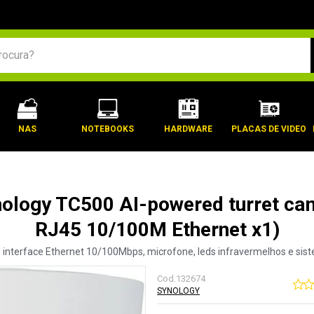
BUSCADOS
NAS
NOTEBOOKS
HARDWARE
PLACAS DE VIDEO
nology TC500 AI-powered turret ca
RJ45 10/100M Ethernet x1)
interface Ethernet 10/100Mbps, microfone, leds infravermelhos e sis
Cod.
132674
SYNOLOGY