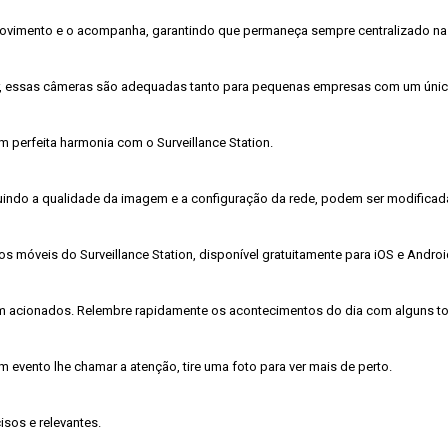
movimento e o acompanha, garantindo que permaneça sempre centralizado na t
 essas câmeras são adequadas tanto para pequenas empresas com um único l
perfeita harmonia com o Surveillance Station.

uindo a qualidade da imagem e a configuração da rede, podem ser modificadas
 móveis do Surveillance Station, disponível gratuitamente para iOS e Android
em acionados. Relembre rapidamente os acontecimentos do dia com alguns to
 evento lhe chamar a atenção, tire uma foto para ver mais de perto.

sos e relevantes.
