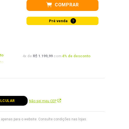
COMPRAR
?
Pré venda
to
4
x de
R$ 1.199,99
com
4
% de desconto
to
onto
Não sei meu CEP
apenas para o website. Consulte condições nas lojas.