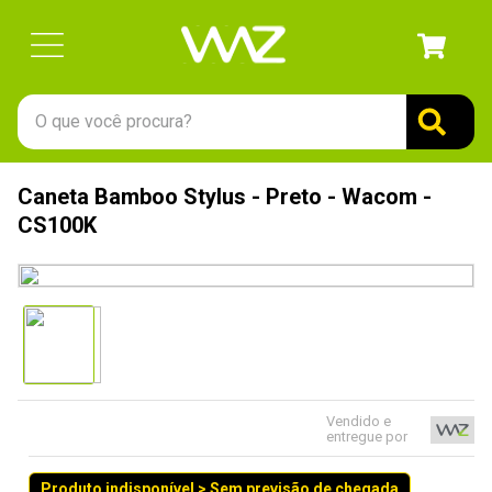
O que você procura?
TERMOS MAIS BUSCADOS
Caneta Bamboo Stylus - Preto - Wacom -
1
º
gabinete
CS100K
2
º
keychron
3
º
teclado
4
º
ssd
5
º
openbox
6
º
mouse
Vendido e
entregue por
7
º
jonsbo
8
º
fractal
Produto indisponível > Sem previsão de chegada