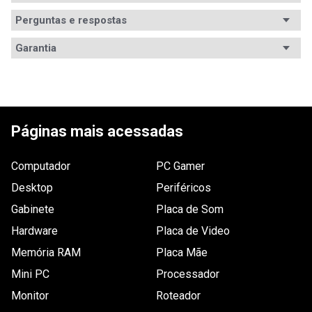
Perguntas e respostas
Avaliações
Garantia
Tem esse produto? Seja o primeiro a avaliá-lo!
ESCREVER AVALIAÇÃO
Páginas mais acessadas
Computador
PC Gamer
Desktop
Periféricos
Gabinete
Placa de Som
Hardware
Placa de Video
Memória RAM
Placa Mãe
Mini PC
Processador
Monitor
Roteador