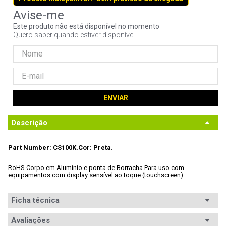
9
º
controle
Este produto não está disponível no momento
10
º
hd
Quero saber quando estiver disponível
ENVIAR
Descrição
Part Number: CS100K.
Cor: Preta.
RoHS.
Corpo em Alumínio e ponta de Borracha.
Para uso com 
equipamentos com display sensível ao toque (touchscreen).
Ficha técnica
Avaliações