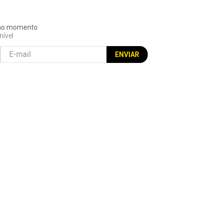
l no momento
nível
ENVIAR