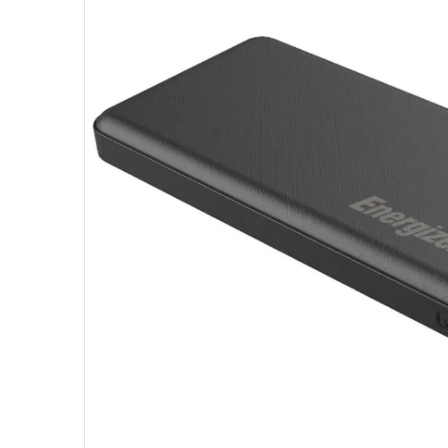
10
º
fractal