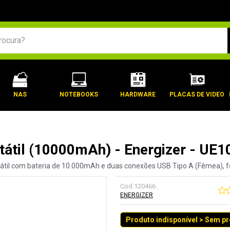
BUSCADOS
NAS
NOTEBOOKS
HARDWARE
PLACAS DE VIDEO
tátil (10000mAh) - Energizer - UE1
átil com bateria de 10.000mAh e duas conexões USB Tipo A (Fêmea), f
Cod.
120466
ENERGIZER
Produto indisponível > Sem p