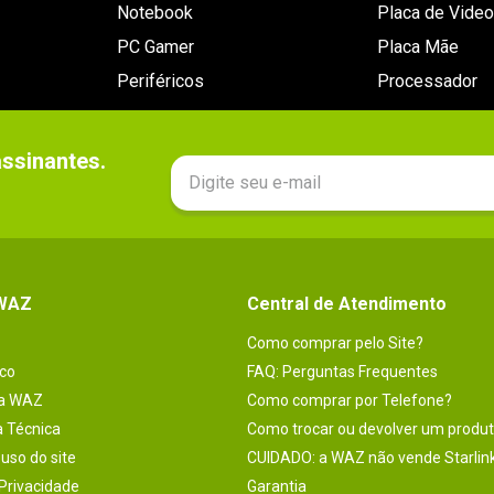
Notebook
Placa de Video
PC Gamer
Placa Mãe
Periféricos
Processador
sinantes.

 WAZ
Central de Atendimento
Como comprar pelo Site?
co
FAQ: Perguntas Frequentes
na WAZ
Como comprar por Telefone?
a Técnica
Como trocar ou devolver um produ
uso do site
CUIDADO: a WAZ não vende Starlin
 Privacidade
Garantia