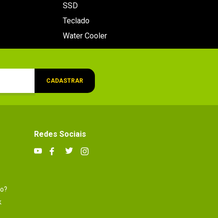
SSD
Teclado
Water Cooler
CADASTRAR
Redes Sociais
to?
k