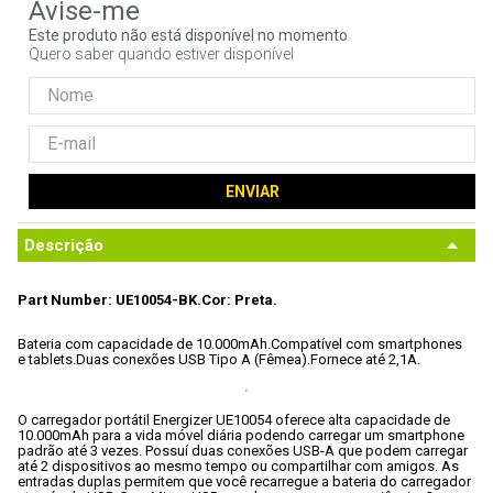
9
º
noctua
Este produto não está disponível no momento
Quero saber quando estiver disponível
10
º
fractal
ENVIAR
Descrição
Part Number: UE10054-BK.
Cor: Preta.
Bateria com capacidade de 10.000mAh.
Compatível com smartphones 
e tablets.
Duas conexões USB Tipo A (Fêmea).
Fornece até 2,1A.
O carregador portátil Energizer UE10054 oferece alta capacidade de 
10.000mAh para a vida móvel diária podendo carregar um smartphone 
padrão até 3 vezes. Possuí duas conexões USB-A que podem carregar 
até 2 dispositivos ao mesmo tempo ou compartilhar com amigos. As 
entradas duplas permitem que você recarregue a bateria do carregador 