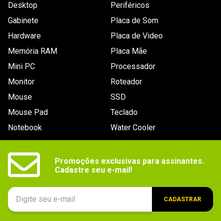
Desktop
Periféricos
Outras
Peso: 228g.
informações
Gabinete
Placa de Som
Hardware
Placa de Video
Memória RAM
Placa Mãe
Mini PC
Processador
Monitor
Roteador
Mouse
SSD
Mouse Pad
Teclado
Notebook
Water Cooler
Promoções exclusivas para assinantes.

Cadastre seu e-mail!
CADASTRAR