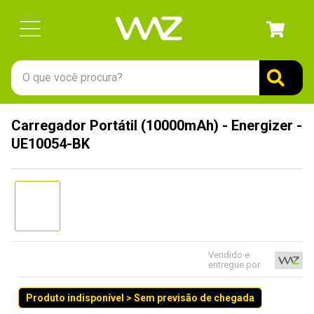
O que você procura?
TERMOS MAIS BUSCADOS
Carregador Portátil (10000mAh) - Energizer -
1
º
gabinete
UE10054-BK
2
º
keychron
3
º
ssd
4
º
teclado
5
º
openbox
6
º
mouse
Vendido e
entregue por
7
º
jonsbo
Produto indisponível > Sem previsão de chegada
8
º
controle