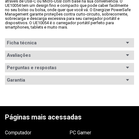
através de USB-C ou Micro-USB com base na sua conveniência. O 
UE10054 tem um design fino e compacto que pode caber facilmente 
no seu bolso ou bolsa, onde quer que você vá. O Energizer PowerSafe 
Management garante proteções contra curto-circuito, sobrecorrente, 
sobrecarga e descarga excessiva para seu carregador portátil e 
dispositivos. O UE10054 é o carregador portátil perfeito para 
smartphones, tablets e muito mais.
Ficha técnica
Conteúdo da
Avaliações
- Carregador Portátil Energizer UE10054-BK;

- Cabo para carregamento (Micro USB > USB).
embalagem
Perguntas e respostas
Carga (mAh)
10.000mAh
Avaliações
Garantia
Tensão de
5V
Tem esse produto? Seja o primeiro a avaliá-lo!
entrada
Garantia
6 meses de garantia
Tensão de
5V
ESCREVER AVALIAÇÃO
saída
Páginas mais acessadas
Conexões
2x Portas USB Tipo-A
Dimensões
6,25 x 14,1 x 1,6cm.
Computador
PC Gamer