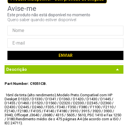
9
º
noctua
Este produto não está disponível no momento
10
º
fractal
Quero saber quando estiver disponível
ENVIAR
Descrição
Part Number: C9351CB.
 16ml de tinta (alto rendimento).
Modelo Preto.
Compatível com HP 
Deskjet D1320 / D1330 / D1341 / D1360 / D1420 / D1430 / D1445 / 
D1455 / D1460 / D1520 / D1560 / D2320 / D2330 / D2345 / D2360 / 
D2430 / D2445 / D2460 / F335 / F340 / F350 / F380 / F1100 / F2110 / 
F2140 / F2180 / F4135 / F4140 / F4180 / 3910 / 3915 / 3920 / 3930 / 
3940, Officejet J3640 / J3680 / 4315 / 5605 / 5610, PSC 1410 e Fax 1250 
/ 3180.
Rendimento médio de ± 475 páginas A4 (de acordo com a ISO / 
IEC 24711).