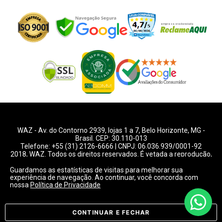
WAZ -
Av. do Contorno 2939
, lojas 1 a 7,
Belo Horizonte
,
MG
-
Brasil. CEP: 30.110-013
Telefone:
+55 (31) 2126-6666
| CNPJ: 06.036.939/0001-92
2018, WAZ. Todos os direitos reservados. É vetada a reprodução,
total ou parcial deste website.
Guardamos as estatísticas de visitas para melhorar sua
experiência de navegação. Ao continuar, você concorda com
Preços e condições de pagamentos válidos exclusivamente
nossa
Política de Privacidade
para compras pelo website.
Consulte condições na loja.
CONTINUAR E FECHAR