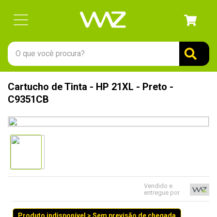
O que você procura?
TERMOS MAIS BUSCADOS
Cartucho de Tinta - HP 21XL - Preto -
1
º
gabinete
C9351CB
2
º
keychron
3
º
ssd
4
º
teclado
5
º
openbox
6
º
mouse
Vendido e
entregue por
7
º
jonsbo
8
º
controle
Produto indisponível > Sem previsão de chegada