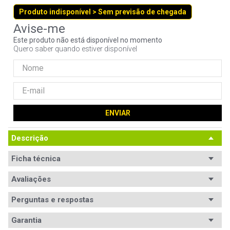
9
º
controle
Produto indisponível > Sem previsão de chegada
10
º
hd
Este produto não está disponível no momento
Quero saber quando estiver disponível
ENVIAR
Descrição
Ficha técnica
Avaliações
Perguntas e respostas
Garantia