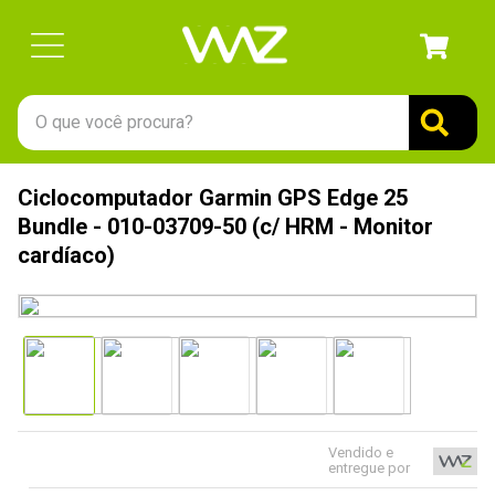
O que você procura?
TERMOS MAIS BUSCADOS
Ciclocomputador Garmin GPS Edge 25
1
º
gabinete
Bundle - 010-03709-50 (c/ HRM - Monitor
2
º
keychron
cardíaco)
3
º
teclado
4
º
ssd
5
º
openbox
6
º
mouse
7
º
jonsbo
Vendido e
entregue por
8
º
fractal