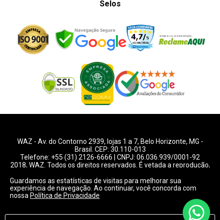
Selos
WAZ -
Av. do Contorno 2939
, lojas 1 a 7,
Belo Horizonte
,
MG
-
Brasil. CEP: 30.110-013
Telefone:
+55 (31) 2126-6666
| CNPJ: 06.036.939/0001-92
2018, WAZ. Todos os direitos reservados. É vetada a reprodução,
total ou parcial deste website.
Guardamos as estatísticas de visitas para melhorar sua
experiência de navegação. Ao continuar, você concorda com
Preços e condições de pagamentos válidos exclusivamente
nossa
Política de Privacidade
para compras pelo website.
Consulte condições na loja.