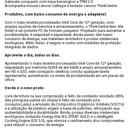
Gabinete compacto com trava kensington e TPM 2.0.

Produtivo, com baixo consumo de energia e adaptável:
Com o mais recente processador Intel Core de 12ª geração, com 
amplas opções de memória e armazenamento, o ThinkCentre Neo 50s 
(Intel) é um potente PC de formato pequeno. Projetado para aumentar a 
produtividade, é adaptável e expansível. Ainda assim, tem baixo 
consumo de energia, usa materiais reciclados e possui credenciais 
ecológicas. Além disso, é seguro e conta com medidas de proteção 
integrada de dados.

Aproveite o dia, todos os dias:
Apresentando o mais recente processador Intel Core de 12ª geração, 
respaldado por memória DDR4 de até 64GB e amplo armazenamento 
em HD e SSD, este compacto desktop conclui qualquer tarefa 
rapidamente, aumentando os níveis de produtividade em um piscar de 
olhos.

Verde é o novo preto:
Livre de tintura na sua composição e feito de conteúdo reciclado (85% 
das principais partes do chassi é feito de conteúdo pós-
consumo),eduz a emissão de Compostos Orgânicos Voláteis (VOC?s) 
e a utilização de plástico virgem a base de petróleo, reforçando sua 
sustentabilidade e durabilidade. Ainda, possui diversas credenciais 
ecológicas, incluindo Energy Star 8.0, EPEAT GOLD e o Intelligent 
Cooling Engine (ICE 5.0), que otimiza o resfriamento dos componentes 
para reduzir o consumo de energia.
