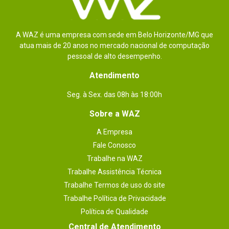
Dimensões
10 x 27,48 x 30,8cm.
Outras
Peso: 4,5kg.
informações
A WAZ é uma empresa com sede em Belo Horizonte/MG que
atua mais de 20 anos no mercado nacional de computação
pessoal de alto desempenho.
Atendimento
Seg. à Sex. das 08h às 18:00h
Sobre a WAZ
A Empresa
Fale Conosco
Trabalhe na WAZ
Trabalhe Assistência Técnica
Trabalhe Termos de uso do site
Trabalhe Política de Privacidade
Política de Qualidade
Central de Atendimento