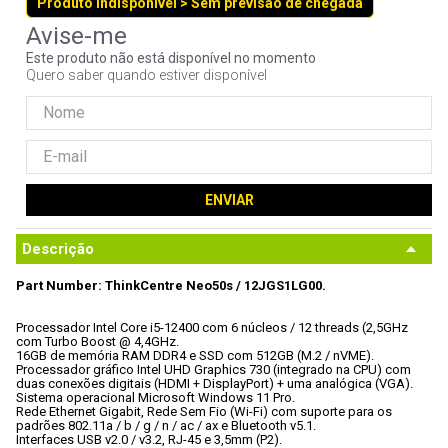
Produto indisponível > Sem previsão de chegada
9
º
ventoinha
10
º
hd
Este produto não está disponível no momento
Quero saber quando estiver disponível
ENVIAR
Descrição
Part Number: ThinkCentre Neo50s / 12JGS1LG00.
Processador Intel Core i5-12400 com 6 núcleos / 12 threads (2,5GHz 
com Turbo Boost @ 4,4GHz.

16GB de memória RAM DDR4 e SSD com 512GB (M.2 / nVME).

Processador gráfico Intel UHD Graphics 730 (integrado na CPU) com 
duas conexões digitais (HDMI + DisplayPort) + uma analógica (VGA).

Sistema operacional Microsoft Windows 11 Pro.

Rede Ethernet Gigabit, Rede Sem Fio (Wi-Fi) com suporte para os 
padrões 802.11a / b / g / n / ac / ax e Bluetooth v5.1.

Interfaces USB v2.0 / v3.2, RJ-45 e 3,5mm (P2).
