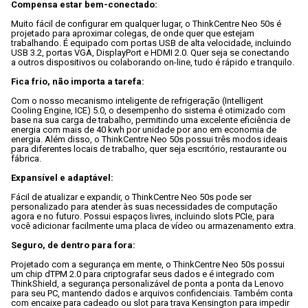
Compensa estar bem-conectado:
Muito fácil de configurar em qualquer lugar, o ThinkCentre Neo 50s é 
projetado para aproximar colegas, de onde quer que estejam 
trabalhando. É equipado com portas USB de alta velocidade, incluindo 
USB 3.2, portas VGA, DisplayPort e HDMI 2.0. Quer seja se conectando 
a outros dispositivos ou colaborando on-line, tudo é rápido e tranquilo.

Fica frio, não importa a tarefa:
Com o nosso mecanismo inteligente de refrigeração (Intelligent 
Cooling Engine, ICE) 5.0, o desempenho do sistema é otimizado com 
base na sua carga de trabalho, permitindo uma excelente eficiência de 
energia com mais de 40 kwh por unidade por ano em economia de 
energia. Além disso, o ThinkCentre Neo 50s possui três modos ideais 
para diferentes locais de trabalho, quer seja escritório, restaurante ou 
fábrica.

Expansível e adaptável:
Fácil de atualizar e expandir, o ThinkCentre Neo 50s pode ser 
personalizado para atender às suas necessidades de computação 
agora e no futuro. Possui espaços livres, incluindo slots PCIe, para 
você adicionar facilmente uma placa de vídeo ou armazenamento extra.

Seguro, de dentro para fora:
Projetado com a segurança em mente, o ThinkCentre Neo 50s possui 
um chip dTPM 2.0 para criptografar seus dados e é integrado com 
ThinkShield, a segurança personalizável de ponta a ponta da Lenovo 
para seu PC, mantendo dados e arquivos confidenciais. Também conta 
com encaixe para cadeado ou slot para trava Kensington para impedir 