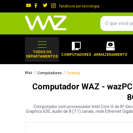
fanáticos por tecnologia
O que você procura?
TERMOS MAIS 
1
º
gabinete
TODOS OS
COMPUTADORES
ARMAZENAMENTO
DEPARTAMENTOS
2
º
keychron
3
º
teclado
Computadores
Desktop
4
º
ssd
Computador WAZ - wazPC U
5
º
openbox
8
6
º
mouse
Computador com processador Intel Core i5 de 8ª Ger
7
º
jonsbo
Graphics 630, áudio de 8 (7.1) canais, rede Ethernet Giga
8
º
fractal
9
º
controle