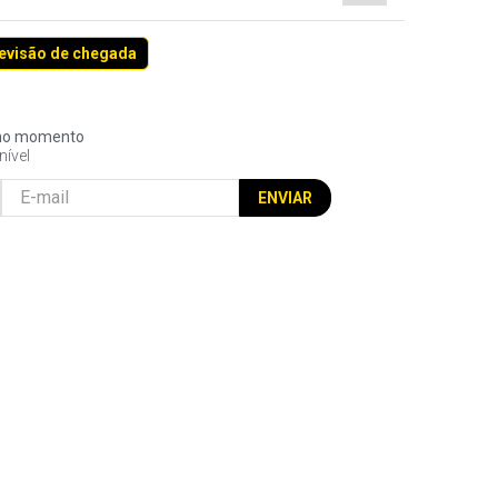
revisão de chegada
l no momento
nível
ENVIAR