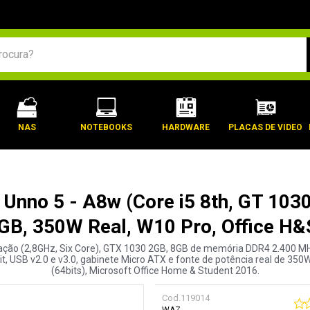
BUSCADOS
NAS
NOTEBOOKS
HARDWARE
PLACAS DE VIDEO
nno 5 - A8w (Core i5 8th, GT 103
GB, 350W Real, W10 Pro, Office H&
ação (2,8GHz, Six Core), GTX 1030 2GB, 8GB de memória DDR4 2.400 MH
bit, USB v2.0 e v3.0, gabinete Micro ATX e fonte de potência real de 3
(64bits), Microsoft Office Home & Student 2016.
Cod.
119014