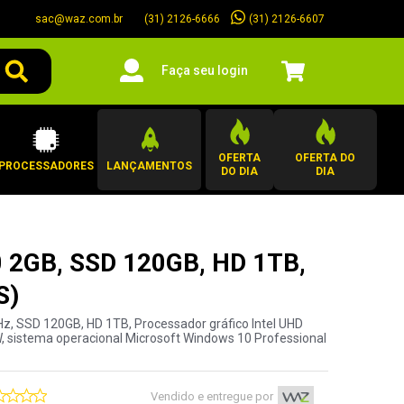
sac@waz.com.br
(31) 2126-6607
(31) 2126-6666
Faça seu login
OFERTA
OFERTA DO
PROCESSADORES
LANÇAMENTOS
DO DIA
DIA
0 2GB, SSD 120GB, HD 1TB,
S)
z, SSD 120GB, HD 1TB, Processador gráfico Intel UHD
50W, sistema operacional Microsoft Windows 10 Professional
Vendido e entregue por