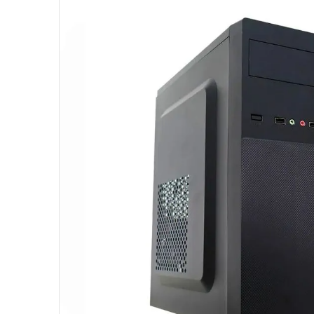
10
º
hd