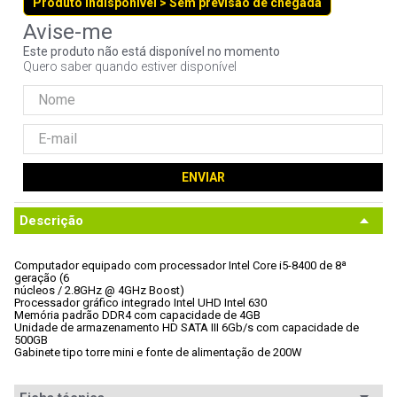
Produto indisponível > Sem previsão de chegada
9
º
controle
10
º
hd
Este produto não está disponível no momento
Quero saber quando estiver disponível
ENVIAR
Descrição
Computador equipado com processador Intel Core i5-8400 de 8ª 
geração (6

núcleos / 2.8GHz @ 4GHz Boost)
Processador gráfico integrado Intel UHD Intel 630
Memória padrão DDR4 com capacidade de 4GB
Unidade de armazenamento HD SATA III 6Gb/s com capacidade de 
500GB
Gabinete tipo torre mini e fonte de alimentação de 200W