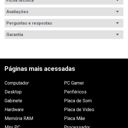
Ficha técnica
Conteúdo da
Avaliações
1x Computador

1x Documentação
embalagem
Perguntas e respostas
Processador
Intel Core i5
Avaliações
Garantia
Modelo
Core i5-8400
Tem esse produto? Seja o primeiro a avaliá-lo!
processador
Garantia
12 meses de garantia
Memória RAM
4GB DDR4
ESCREVER AVALIAÇÃO
Vídeo (GPU)
Intel HD Graphics 630
Páginas mais acessadas
Armazenamento
HD 500GB
Computador
PC Gamer
Drive óptico
Não possui
Desktop
Periféricos
Conexões
Áudio (3.5mm), HDMI, VGA, PS/2, RJ-45 (Gigabit), 
Gabinete
Placa de Som
USB v3.0
Hardware
Placa de Video
Caixas de som
Não especificado
Memória RAM
Placa Mãe
Sistema
Não incluso
Mini PC
Processador