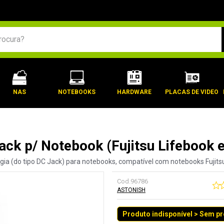
BUSCADOS
NAS
NOTEBOOKS
HARDWARE
PLACAS DE VIDEO
ack p/ Notebook (Fujitsu Lifebook e
gia (do tipo DC Jack) para notebooks, compatível com notebooks Fujitsu
Cod.
96786
ASTONISH
Produto indisponível > Sem p