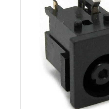
10
º
fractal