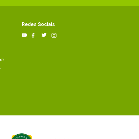
Redes Sociais
to?
k