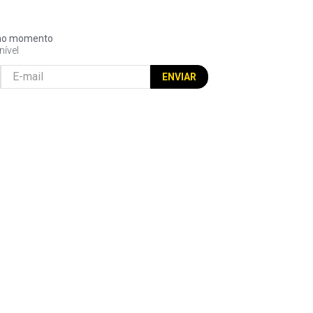
l no momento
nível
ENVIAR