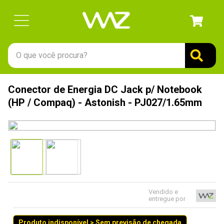
O que você procura?
TERMOS MAIS BUSCADOS
Conector de Energia DC Jack p/ Notebook
1
º
gabinete
(HP / Compaq) - Astonish - PJ027/1.65mm
2
º
keychron
3
º
ssd
4
º
teclado
5
º
openbox
6
º
mouse
Vendido e
entregue por
7
º
jonsbo
8
º
controle
Produto indisponível > Sem previsão de chegada