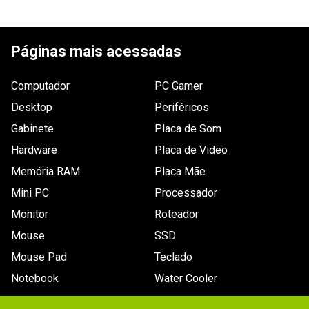
Tensão de
Não especificada
ESCREVER AVALIAÇÃO
saída
Páginas mais acessadas
Dimensões
0,9 x 1 x 1,5cm.
Outras
Nenhuma.
Computador
PC Gamer
informações
Desktop
Periféricos
Conteúdo da
Um conector de energia DC jack.
Gabinete
Placa de Som
embalagem
Hardware
Placa de Video
Memória RAM
Placa Mãe
Mini PC
Processador
Monitor
Roteador
Mouse
SSD
Mouse Pad
Teclado
Notebook
Water Cooler