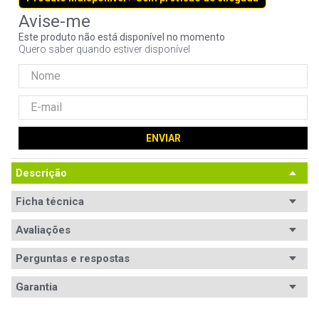
9
º
noctua
Este produto não está disponível no momento
10
º
fractal
Quero saber quando estiver disponível
ENVIAR
Descrição
Ficha técnica
Equipamentos
Avaliações
Notebooks HP e Compaq.
suportados
Perguntas e respostas
Potência
Não especificada
Avaliações
Garantia
Tensão de
Bivolt
Tem esse produto? Seja o primeiro a avaliá-lo!
entrada