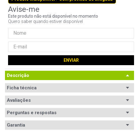
9
º
controle
Este produto não está disponível no momento
10
º
hd
Quero saber quando estiver disponível
ENVIAR
Descrição
Ficha técnica
Equipamentos
Avaliações
Notebooks IBM ThinkPad T60, T61 e Z60M.
suportados
Perguntas e respostas
Potência
Não especificada
Avaliações
Garantia
Tensão de
Bivolt
Tem esse produto? Seja o primeiro a avaliá-lo!
entrada