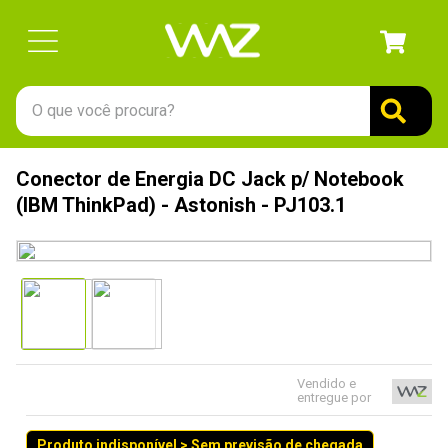
O que você procura?
TERMOS MAIS BUSCADOS
Conector de Energia DC Jack p/ Notebook
1
º
gabinete
(IBM ThinkPad) - Astonish - PJ103.1
2
º
keychron
3
º
teclado
4
º
ssd
5
º
openbox
6
º
mouse
Vendido e
entregue por
7
º
jonsbo
8
º
fractal
Produto indisponível > Sem previsão de chegada