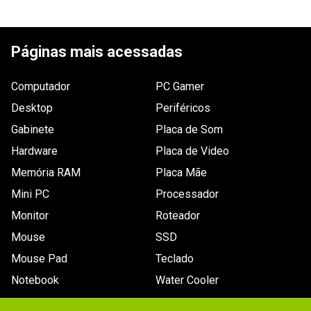
Tensão de
Não especificada
ESCREVER AVALIAÇÃO
saída
Páginas mais acessadas
Dimensões
1,3 x 1,3 x 1,4cm.
Outras
Nenhuma.
Computador
PC Gamer
informações
Desktop
Periféricos
Conteúdo da
Um conector de energia DC jack.
Gabinete
Placa de Som
embalagem
Hardware
Placa de Video
Memória RAM
Placa Mãe
Mini PC
Processador
Monitor
Roteador
Mouse
SSD
Mouse Pad
Teclado
Notebook
Water Cooler