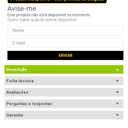
9
º
controle
Este produto não está disponível no momento
10
º
jonsbo
Quero saber quando estiver disponível
ENVIAR
Descrição
Ficha técnica
Equipamentos
Avaliações
Não especificado.
suportados
Perguntas e respostas
Potência
Não especificada
Avaliações
Garantia
Tensão de
Bivolt
Tem esse produto? Seja o primeiro a avaliá-lo!
entrada