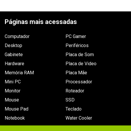
Tensão de
Não especificada
ESCREVER AVALIAÇÃO
saída
Páginas mais acessadas
Dimensões
1,3 x 1,3 x 1,4cm.
Outras
Nenhuma.
Computador
PC Gamer
informações
Desktop
Periféricos
Conteúdo da
Um conector de energia DC jack.
Gabinete
Placa de Som
embalagem
Hardware
Placa de Video
Memória RAM
Placa Mãe
Mini PC
Processador
Monitor
Roteador
Mouse
SSD
Mouse Pad
Teclado
Notebook
Water Cooler