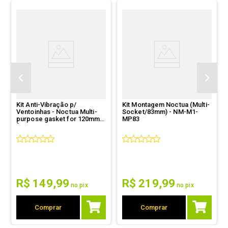
Kit Anti-Vibração p/
Kit Montagem Noctua (Multi-
Ventoinhas - Noctua Multi-
Socket/83mm) - NM-M1-
purpose gasket for 120mm
MP83
fans - NV-MPG1-12 BLACK
R$
149
,
99
R$
219
,
99
no pix
no pix
Comprar
Comprar