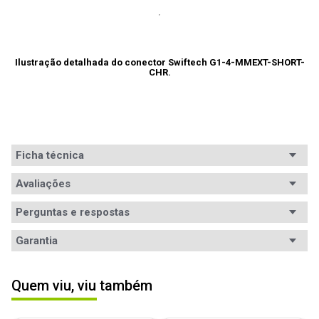
Ilustração detalhada do conector Swiftech 
G1-4-MMEXT-SHORT-
CHR
.
Ficha técnica
Conteúdo da
Avaliações
Uma extensor Swiftech G1-4-MMEXT-SHORT-CHR.
embalagem
Perguntas e respostas
Equipamentos
Duas conexões G1/4" (macho).
Avaliações
compatíveis
Garantia
Tem esse produto? Seja o primeiro a avaliá-lo!
Dimensões
Não especificada.
Garantia
3 meses de garantia
Quem viu, viu também
Outras
Nenhuma.
ESCREVER AVALIAÇÃO
informações