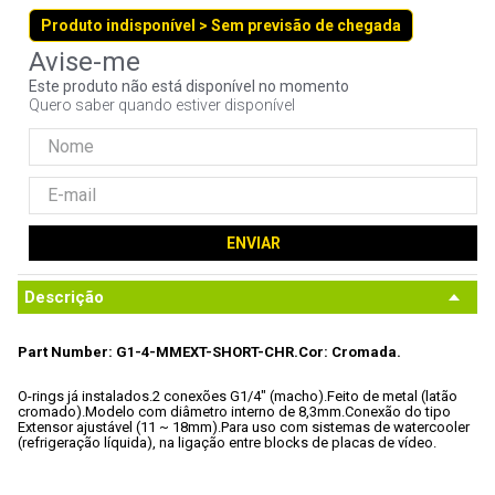
9
º
fractal
Produto indisponível > Sem previsão de chegada
10
º
ventoinha
Este produto não está disponível no momento
Quero saber quando estiver disponível
ENVIAR
Descrição
Part Number: G1-4-MMEXT-SHORT-CHR.
Cor: Cromada.
O-rings já instalados.
2 conexões G1/4" (macho).
Feito de metal (latão 
cromado).
Modelo com diâmetro interno de
 8,3mm.
Conexão do tipo 
Extensor ajustável (11 ~ 18mm).
Para uso com sistemas de watercooler 
(refrigeração líquida), na ligação entre blocks de placas de vídeo.