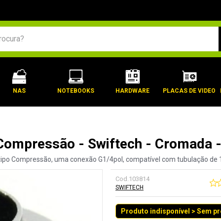
BUSCADOS
NAS
NOTEBOOKS
HARDWARE
PLACAS DE VIDEO
- Compressão - Swiftech - Cromada
tipo Compressão, uma conexão G1/4pol, compatível com tubulação de 1/2
Cod.
103814
SWIFTECH
Produto indisponível > Sem p