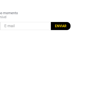
l no momento
nível
ENVIAR