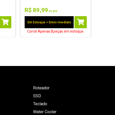
R$
89
,
99
R$
5
no pix
Em Estoque > Envio Imediato
Corra! Apenas
3
peças
em estoque.
Roteador
SSD
Teclado
Water Cooler