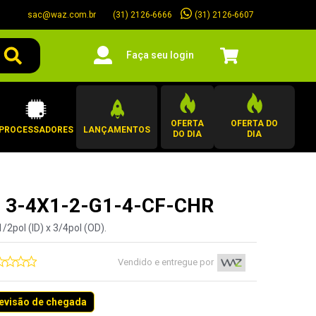
sac@waz.com.br
(31) 2126-6607
(31) 2126-6666
Faça seu login
OFERTA
OFERTA DO
PROCESSADORES
LANÇAMENTOS
DO DIA
DIA
 - 3-4X1-2-G1-4-CF-CHR
pol (ID) x 3/4pol (OD).
Vendido e entregue por
revisão de chegada