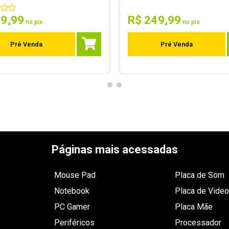
89
,
99
R$
249
,
99
no pix
no pix
Pré Venda
Pré Venda
Páginas mais acessadas
Mouse Pad
Placa de Som
Notebook
Placa de Video
PC Gamer
Placa Mãe
Periféricos
Processador