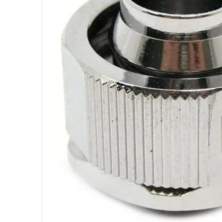
10
º
fractal