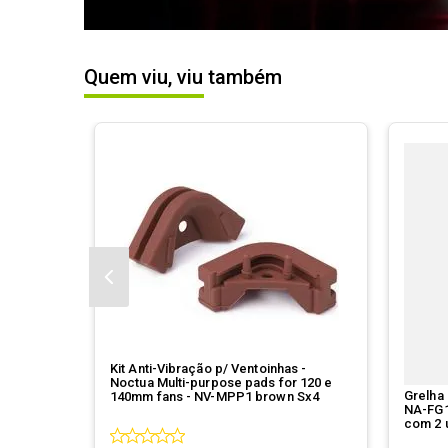
Quem viu, viu também
Kit Anti-Vibração p/ Ventoinhas -
Noctua Multi-purpose pads for 120 e
Grelha 
140mm fans - NV-MPP1 brown Sx4
NA-FG1
com 2 