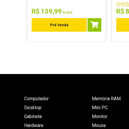
R$
139
,
99
R$
no pix
Pré Venda
Computador
Memória RAM
Desktop
Mini PC
Gabinete
Monitor
Hardware
Mouse