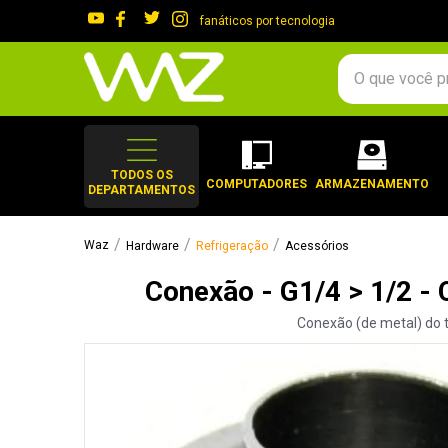
fanáticos por tecnologia
O que você procura?
TERMOS MAIS 
1
º
gabinete
TODOS OS
COMPUTADORES
ARMAZENAMENTO
DEPARTAMENTOS
2
º
keychron
3
º
ssd
Hardware
Refrigeração
Acessórios
4
º
teclado
Conexão - G1/4 > 1/2 
5
º
openbox
Conexão (de metal) do 
6
º
mouse
7
º
jonsbo
8
º
controle
9
º
noctua