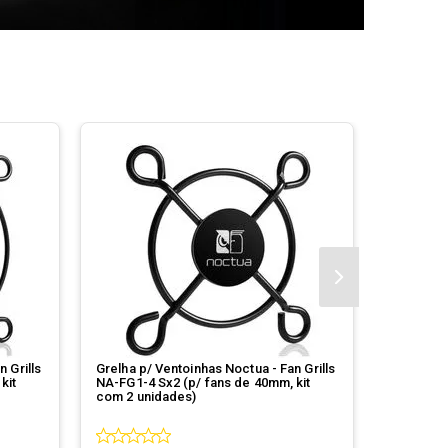
 Grills
Grelha p/ Ventoinhas Noctua - Fan Grills
Kit Anti-
kit
NA-FG1-4 Sx2 (p/ fans de 40mm, kit
Noctua An
com 2 unidades)
SAVG2 (p