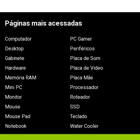
Informações
A garantia deste produto é exercida com o fabricante 
ESCREVER AVALIAÇÃO
desde o momento da compra. O prazo de garantia, 
de Garantia
em meses está especificado na nota fiscal. Para 
Páginas mais acessadas
maiores informações, entre em contato pelo site  
suporte.brasil@trendnet.com ou 
trendnet.com/langpo/support/. Saiba mais em 
www.waz.com.br/garantia
.
Computador
PC Gamer
Desktop
Periféricos
Gabinete
Placa de Som
Hardware
Placa de Video
Memória RAM
Placa Mãe
Mini PC
Processador
Monitor
Roteador
Mouse
SSD
Mouse Pad
Teclado
Notebook
Water Cooler