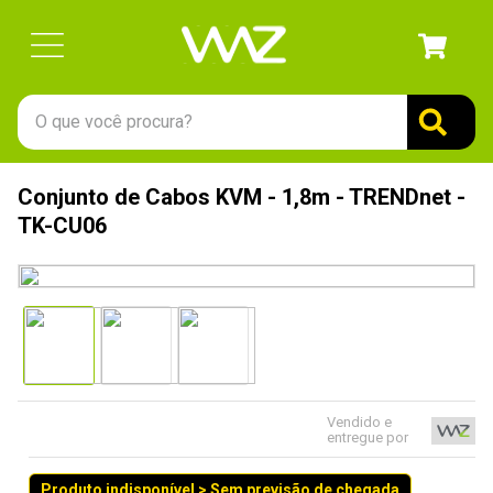
O que você procura?
TERMOS MAIS BUSCADOS
Conjunto de Cabos KVM - 1,8m - TRENDnet -
1
º
gabinete
TK-CU06
2
º
keychron
3
º
teclado
4
º
ssd
5
º
openbox
6
º
mouse
Vendido e
entregue por
7
º
jonsbo
8
º
fractal
Produto indisponível > Sem previsão de chegada