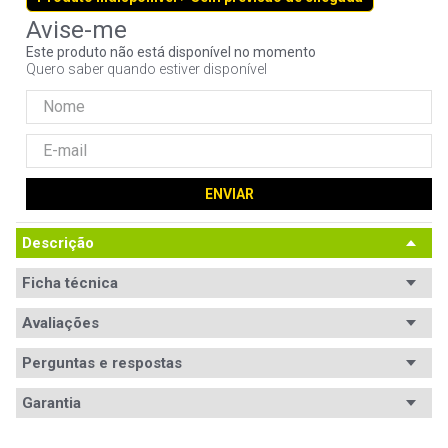
9
º
controle
Este produto não está disponível no momento
10
º
hd
Quero saber quando estiver disponível
ENVIAR
Descrição
Ficha técnica
Avaliações
Perguntas e respostas
Avaliações
Garantia
Tem esse produto? Seja o primeiro a avaliá-lo!
Garantia
12 meses de garantia