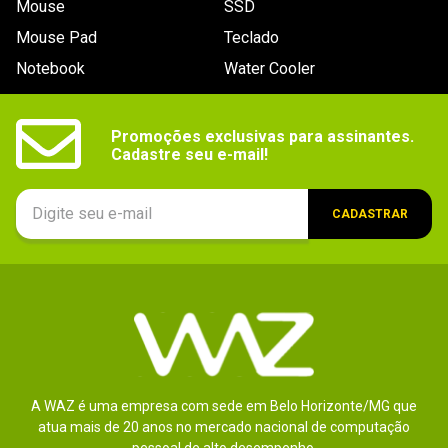
Mouse
SSD
9
º
noctua
Mouse Pad
Teclado
10
º
fractal
Notebook
Water Cooler
Promoções exclusivas para assinantes.

Cadastre seu e-mail!
CADASTRAR
A WAZ é uma empresa com sede em Belo Horizonte/MG que
atua mais de 20 anos no mercado nacional de computação