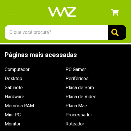
O que você procura?
TERMOS MAIS BUSCADOS
Páginas mais acessadas
1
º
gabinete
2
º
keychron
Computador
PC Gamer
3
º
ssd
Desktop
Periféricos
4
º
teclado
Gabinete
Placa de Som
Hardware
5
º
openbox
Placa de Video
Memória RAM
Placa Mãe
6
º
mouse
Mini PC
Processador
7
º
jonsbo
Monitor
Roteador
8
º
controle