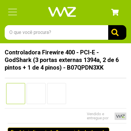
O que você procura?
TERMOS MAIS BUSCADOS
Controladora Firewire 400 - PCI-E -
1
º
gabinete
GodShark (3 portas externas 1394a, 2 de 6
2
º
keychron
pintos + 1 de 4 pinos) - B07QPDN3XK
3
º
teclado
4
º
ssd
5
º
openbox
6
º
mouse
Vendido e
7
º
jonsbo
entregue por
8
º
fractal