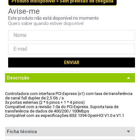
Produto indisponível > Sem previsão de chegada
9
º
controle
10
º
hd
Este produto não está disponível no momento
Quero saber quando estiver disponível
ENVIAR
Descrição
Controladora com interface PCI-Express (x1) com taxa de transferência

de canal full duplex de 2,5 Gb / s
3x portas externas (2 * 6 pinos + 1 * 4 pinos)
Compatível com a revisão 1.0a do PCI-Express. Suporta taxa de

transferência de dados de 400/200 / 100Mbps
Compatível com as especificações IEEE 1394 OpenHCI V1.0 e V1.1
Ficha técnica