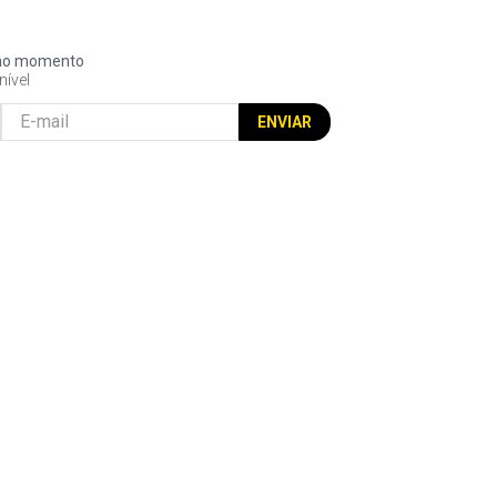
l no momento
nível
ENVIAR