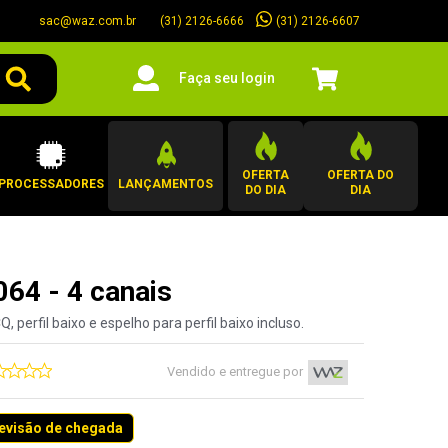
sac@waz.com.br
(31) 2126-6607
(31) 2126-6666
Faça seu login
OFERTA
OFERTA DO
PROCESSADORES
LANÇAMENTOS
DO DIA
DIA
064 - 4 canais
 perfil baixo e espelho para perfil baixo incluso.
Vendido e entregue por
revisão de chegada