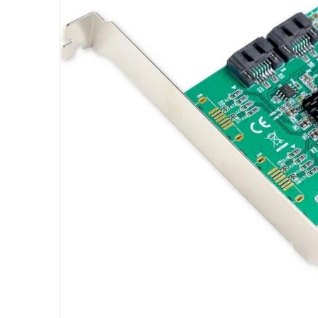
10
º
jonsbo