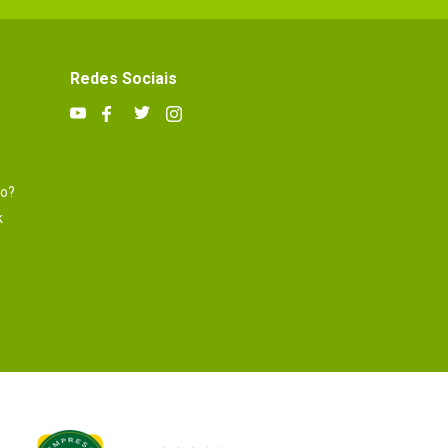
Redes Sociais
to?
k