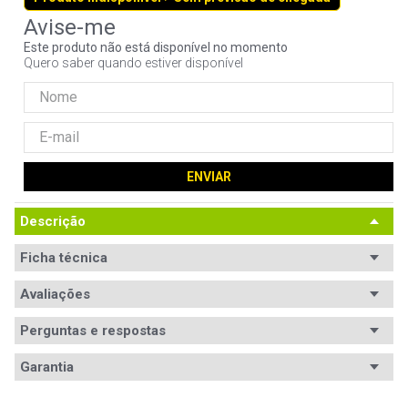
9
º
controle
Este produto não está disponível no momento
10
º
hd
Quero saber quando estiver disponível
ENVIAR
Descrição
Ficha técnica
Avaliações
Perguntas e respostas
Avaliações
Garantia
Tem esse produto? Seja o primeiro a avaliá-lo!