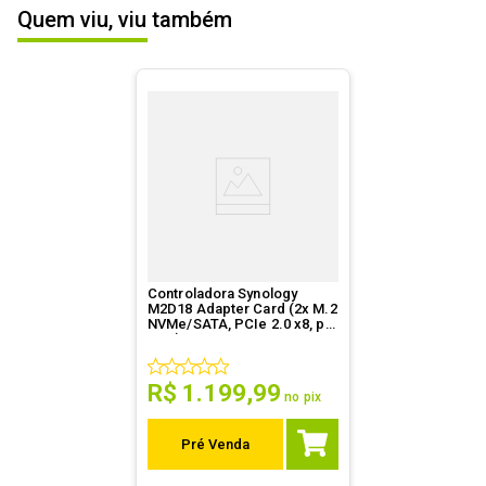
Quem viu, viu também
ESCREVER AVALIAÇÃO
Controladora Synology
M2D18 Adapter Card (2x M.2
NVMe/SATA, PCIe 2.0 x8, p/
NAS) - M2D18
R$
1
.
199
,
99
no pix
Pré Venda