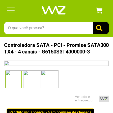
O que você procura?
TERMOS MAIS BUSCADOS
Controladora SATA - PCI - Promise SATA300
1
º
gabinete
TX4 - 4 canais - G6150S3T4000000-3
2
º
keychron
3
º
teclado
4
º
ssd
5
º
openbox
6
º
mouse
Vendido e
entregue por
7
º
jonsbo
8
º
fractal
Produto indisponível > Sem previsão de chegada