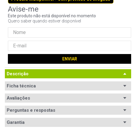
9
º
controle
Este produto não está disponível no momento
10
º
hd
Quero saber quando estiver disponível
ENVIAR
Descrição
Ficha técnica
Avaliações
Perguntas e respostas
Avaliações
Garantia
Tem esse produto? Seja o primeiro a avaliá-lo!