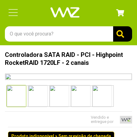
O que você procura?
TERMOS MAIS BUSCADOS
Controladora SATA RAID - PCI - Highpoint
1
º
gabinete
RocketRAID 1720LF - 2 canais
2
º
keychron
3
º
teclado
4
º
ssd
5
º
openbox
6
º
mouse
Vendido e
entregue por
7
º
jonsbo
8
º
fractal
Produto indisponível > Sem previsão de chegada